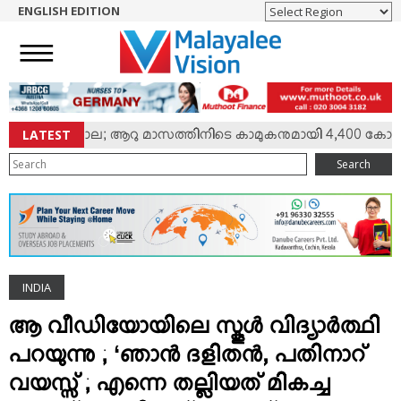
ENGLISH EDITION
HOME
NEWS
ENGLISH
NRI
LATEST
് ക്രൂര കൊല; ആറു മാസത്തിനിടെ കാമുകനുമായി 4,400 കോളുകള്‍, 
ENTERTAINMENT
Search
MV SPECIAL
SPORTS
LIFESTYLE
TECH & AUTO
INDIA
SOCIAL SPHERE
EDITORIAL
ആ വീഡിയോയിലെ സ്കൂള്‍ വിദ്യാര്‍ത്ഥി
ARTS & LITERATURE
പറയുന്നു ; ‘ഞാന്‍ ദളിതന്‍, പതിനാറ്
MAGAZINE
വയസ്സ് ; എന്നെ തല്ലിയത് മികച്ച