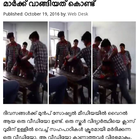
VIDEOS
മാര്‍ക്ക് വാങ്ങിയത് കൊണ്ട്
YOUR SAY
Published: October 19, 2016
by:
Web Desk
COOKERY
KARSHAKAN
TOURS & TRAVEL
GREETINGS
CLASSIFIEDS
OBITUARY
ദിവസങ്ങള്‍ക്ക് മുന്‍പ് സോഷ്യല്‍ മീഡിയയില്‍ വൈറല്‍
ആയ ഒരു വീഡിയോ ഉണ്ട്. ഒരു സ്കൂള്‍ വിദ്യാര്‍ത്ഥിയെ ക്ലാസ്
റൂമിന് ഉള്ളില്‍ വെച്ച് സഹപാഠികള്‍ ക്രൂരമായി മര്‍ദിക്കുന്ന
ഒരു വീഡിയോ. ആ വീഡിയോ കാണാത്തവര്‍ വിരളമാകും.