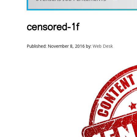
VIDEOS
YOUR SAY
COOKERY
censored-1f
KARSHAKAN
TOURS & TRAVEL
Published: November 8, 2016
by:
Web Desk
GREETINGS
CLASSIFIEDS
OBITUARY