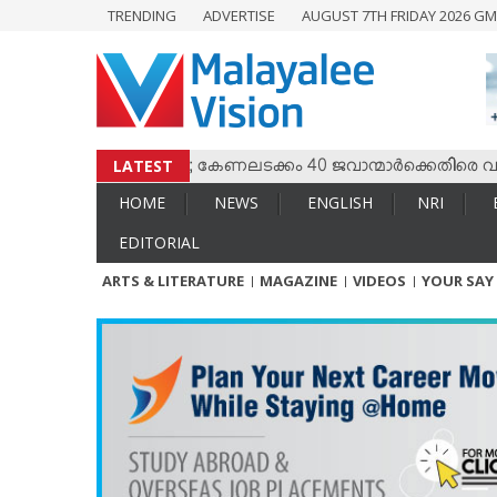
TRENDING
ADVERTISE
AUGUST 7TH FRIDAY 2026 GM
HOME
NEWS
ENGLISH
NRI
LATEST
 തമ്മില്‍ സംഘര്‍ഷം; കേണലടക്കം 40 ജവാന്മാര്‍ക്കെതിരെ വധശ്ര
ENTERTAINMENT
HOME
NEWS
ENGLISH
NRI
MV SPECIAL
EDITORIAL
SPORTS
ARTS & LITERATURE
MAGAZINE
VIDEOS
YOUR SAY
LIFESTYLE
TECH & AUTO
SOCIAL SPHERE
EDITORIAL
ARTS & LITERATURE
MAGAZINE