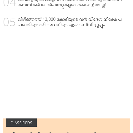
മലയാളിയുടെ ഭഷ്യസംസ്‌കാരത്തിന് പകിട്ടേകിയിരുന്ന
കമ്പനികള്‍ കോര്‍പറേറ്റുകളുടെ കൈകളിലേയ്ക്ക്
വിഴിഞ്ഞത്ത് 13,000 കോടിയുടെ വന്‍ വിദേശ നിക്ഷേപ
പദ്ധതിയുമായി അദാനിയും എംഎസ്‌സി ഗ്രൂപ്പും
CLASSIFIEDS