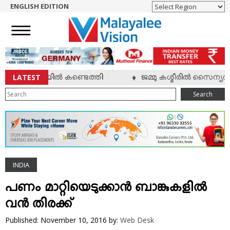
ENGLISH EDITION
HOME
NEWS
ENGLISH
NRI
LATEST
ിച്ച നിലയില്‍ കണ്ടെത്തി
ജമ്മു കശ്മീരില്‍ സൈന്യവു
♦
ENTERTAINMENT
Search
MV SPECIAL
SPORTS
LIFESTYLE
TECH & AUTO
INDIA
SOCIAL SPHERE
EDITORIAL
പണം മാറ്റിയെടുക്കാന്‍ ബാങ്കുകളില്‍
ARTS & LITERATURE
വന്‍ തിരക്ക്
MAGAZINE
Published: November 10, 2016
by:
Web Desk