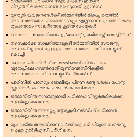
വിദേശത്ത് പഠിക്കാന്‍ ആഗ്രഹിക്കുന്ന ഇന്ത്യന്‍
വിദ്യാര്‍ഥികള്‍ക്ക് വമ്പന്‍ ഓഫറുമായി ഫ്രാന്‍സ്
ഇന്ത്യന്‍ യുവജനങ്ങള്‍ക്ക് ജര്‍മ്മനിയില്‍ മികച്ച തൊഴില്‍
അവസരങ്ങള്‍: പഠനത്തോടൊപ്പം എല്ലാ മാസവും ഒരു ലക്ഷം
രൂപയോളം സാലറിയോടു കൂടിയ കോഴ്സുകള്‍
ഓണ്‍ലൈന്‍ തൊഴില്‍ മേള, ‘കണക്ട് ടു കരിയേഴ്സ്’ മാര്‍ച്ച് 21-ന്
നഴ്‌സുമാര്‍ക്ക് സാലറിയോടുകൂടി ജര്‍മ്മനിയില്‍ സൗജന്യ
അഡാപ്റ്റേഷന്‍ പ്രോഗ്രാം: അവസരമൊരുക്കി ഡാന്യൂബ്
കൊച്ചി
കുറഞ്ഞ ചിലവില്‍ വിദേശത്ത് മെഡിസിന്‍ പഠനം:
യൂറോപ്പിലെ ഗവണ്‍മെന്റ് യൂണിവേഴ്‌സിറ്റികളില്‍
അവസരമൊരുക്കി ഡാന്യൂബ് കരിയേഴ്‌സ്
പാരിസില്‍ പഠനവും ജോലിയും പിന്നെ രണ്ടു വര്‍ഷം പോസ്റ്റ്
സ്റ്റഡിവര്‍ക്കും: അപേക്ഷകള്‍ ക്ഷണിക്കുന്നു
ജര്‍മ്മനിയില്‍ സൗജന്യമായി പഠിക്കാം: വിദ്യാര്‍ത്ഥികള്‍ക്കു
സുവര്‍ണ്ണ അവസരം
ജര്‍മ്മനിയില്‍ സ്‌റ്റൈപ്പന്റോടുകൂടി നഴ്‌സിംഗ് പഠിക്കാന്‍
സുവര്‍ണ്ണ അവസരം
യു.എ.യില്‍ താമസിക്കുന്നവര്‍ക്ക് ഐ.ഡി.പിയുടെ സൗജന്യ
ഐഇഎല്‍ടിഎസ് പരിശീലനം