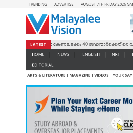
TRENDING
ADVERTISE
AUGUST 7TH FRIDAY 2026 GM
HOME
NEWS
ENGLISH
NRI
LATEST
തമ്മില്‍ സംഘര്‍ഷം; കേണലടക്കം 40 ജവാന്മാര്‍ക്കെതിരെ വധശ്രമ
ENTERTAINMENT
HOME
NEWS
ENGLISH
NRI
MV SPECIAL
EDITORIAL
SPORTS
ARTS & LITERATURE
MAGAZINE
VIDEOS
YOUR SAY
LIFESTYLE
TECH & AUTO
SOCIAL SPHERE
EDITORIAL
ARTS & LITERATURE
MAGAZINE