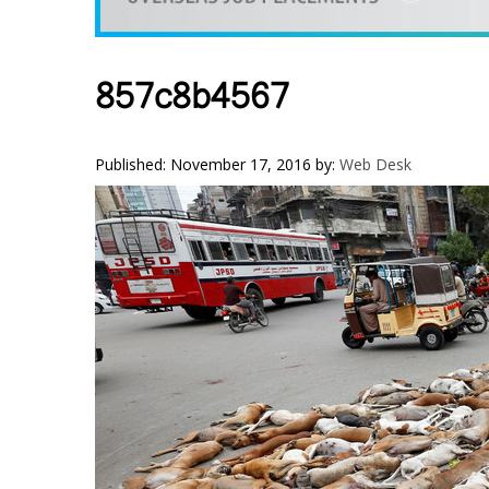
VIDEOS
YOUR SAY
COOKERY
857c8b4567
KARSHAKAN
TOURS & TRAVEL
Published: November 17, 2016
by:
Web Desk
GREETINGS
CLASSIFIEDS
OBITUARY