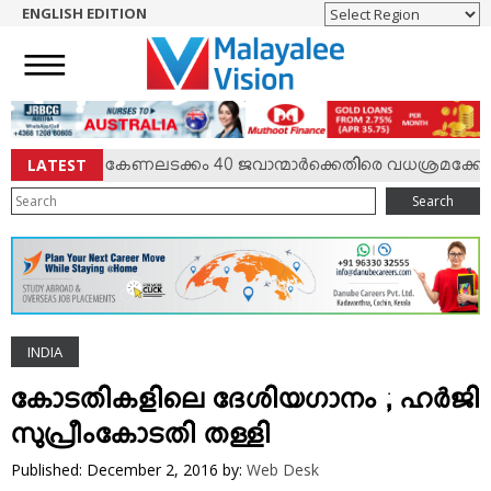
ENGLISH EDITION
HOME
NEWS
ENGLISH
NRI
LATEST
 സംഘര്‍ഷം; കേണലടക്കം 40 ജവാന്മാര്‍ക്കെതിരെ വധശ്രമക്കേസ്
ENTERTAINMENT
Search
MV SPECIAL
SPORTS
LIFESTYLE
TECH & AUTO
INDIA
SOCIAL SPHERE
EDITORIAL
കോടതികളിലെ ദേശിയഗാനം ; ഹര്‍ജി
ARTS & LITERATURE
സുപ്രീംകോടതി തള്ളി
MAGAZINE
Published: December 2, 2016
by:
Web Desk