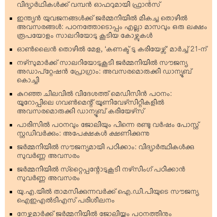
വിദ്യാര്‍ഥികള്‍ക്ക് വമ്പന്‍ ഓഫറുമായി ഫ്രാന്‍സ്
ഇന്ത്യന്‍ യുവജനങ്ങള്‍ക്ക് ജര്‍മ്മനിയില്‍ മികച്ച തൊഴില്‍
അവസരങ്ങള്‍: പഠനത്തോടൊപ്പം എല്ലാ മാസവും ഒരു ലക്ഷം
രൂപയോളം സാലറിയോടു കൂടിയ കോഴ്സുകള്‍
ഓണ്‍ലൈന്‍ തൊഴില്‍ മേള, ‘കണക്ട് ടു കരിയേഴ്സ്’ മാര്‍ച്ച് 21-ന്
നഴ്‌സുമാര്‍ക്ക് സാലറിയോടുകൂടി ജര്‍മ്മനിയില്‍ സൗജന്യ
അഡാപ്റ്റേഷന്‍ പ്രോഗ്രാം: അവസരമൊരുക്കി ഡാന്യൂബ്
കൊച്ചി
കുറഞ്ഞ ചിലവില്‍ വിദേശത്ത് മെഡിസിന്‍ പഠനം:
യൂറോപ്പിലെ ഗവണ്‍മെന്റ് യൂണിവേഴ്‌സിറ്റികളില്‍
അവസരമൊരുക്കി ഡാന്യൂബ് കരിയേഴ്‌സ്
പാരിസില്‍ പഠനവും ജോലിയും പിന്നെ രണ്ടു വര്‍ഷം പോസ്റ്റ്
സ്റ്റഡിവര്‍ക്കും: അപേക്ഷകള്‍ ക്ഷണിക്കുന്നു
ജര്‍മ്മനിയില്‍ സൗജന്യമായി പഠിക്കാം: വിദ്യാര്‍ത്ഥികള്‍ക്കു
സുവര്‍ണ്ണ അവസരം
ജര്‍മ്മനിയില്‍ സ്‌റ്റൈപ്പന്റോടുകൂടി നഴ്‌സിംഗ് പഠിക്കാന്‍
സുവര്‍ണ്ണ അവസരം
യു.എ.യില്‍ താമസിക്കുന്നവര്‍ക്ക് ഐ.ഡി.പിയുടെ സൗജന്യ
ഐഇഎല്‍ടിഎസ് പരിശീലനം
നേഴ്സുമാര്‍ക്ക് ജര്‍മ്മനിയില്‍ ജോലിയ്ക്കും പഠനത്തിനും