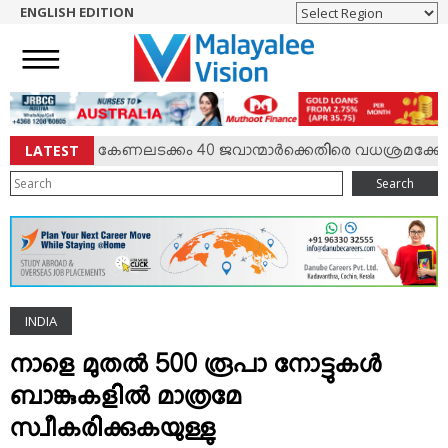
ENGLISH EDITION
HOME
NEWS
ENGLISH
NRI
LATEST
‍ സംഘര്‍ഷം; കേണലടക്കം 40 ജവാന്മാര്‍ക്കെതിരെ വധശ്രമക്കേസ്
ENTERTAINMENT
Search
MV SPECIAL
SPORTS
LIFESTYLE
TECH & AUTO
INDIA
SOCIAL SPHERE
EDITORIAL
നാളെ മുതല്‍ 500 രൂപാ നോട്ടുകള്‍
ARTS & LITERATURE
ബാങ്കുകളില്‍ മാത്രമേ
MAGAZINE
സ്വീകരിക്കുകയുള്ളു