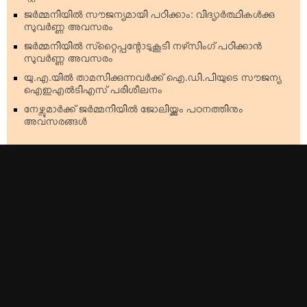
ജര്‍മ്മനിയില്‍ സൗജന്യമായി പഠിക്കാം: വിദ്യാര്‍ത്ഥികള്‍ക്കു
സുവര്‍ണ്ണ അവസരം
ജര്‍മ്മനിയില്‍ സ്‌റ്റൈപ്പന്റോടുകൂടി നഴ്‌സിംഗ് പഠിക്കാന്‍
സുവര്‍ണ്ണ അവസരം
യു.എ.യില്‍ താമസിക്കുന്നവര്‍ക്ക് ഐ.ഡി.പിയുടെ സൗജന്യ
ഐഇഎല്‍ടിഎസ് പരിശീലനം
നേഴ്സുമാര്‍ക്ക് ജര്‍മ്മനിയില്‍ ജോലിയ്ക്കും പഠനത്തിനും
അവസരങ്ങള്‍
Top Stories
Americas
Kerala
Australia & Oceania
India
Europe