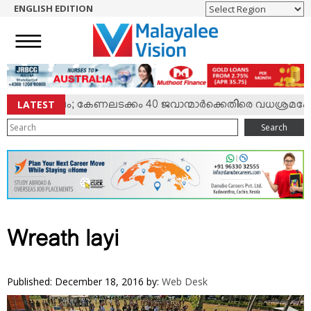
ENGLISH EDITION
HOME
NEWS
ENGLISH
NRI
LATEST
ല്‍ സംഘര്‍ഷം; കേണലടക്കം 40 ജവാന്മാര്‍ക്കെതിരെ വധശ്രമക്കേ
ENTERTAINMENT
Search
MV SPECIAL
SPORTS
LIFESTYLE
TECH & AUTO
SOCIAL SPHERE
Wreath layi
EDITORIAL
ARTS & LITERATURE
Published: December 18, 2016
by:
Web Desk
MAGAZINE