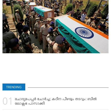
VIDEOS
YOUR SAY
COOKERY
KARSHAKAN
TOURS & TRAVEL
GREETINGS
CLASSIFIEDS
OBITUARY
TRENDING
ചോദ്യപേപ്പര്‍ ചോര്‍ച്ച; കഠിന പിഴയും തടവും: ബില്‍
ലോക്സഭ പാസാക്കി