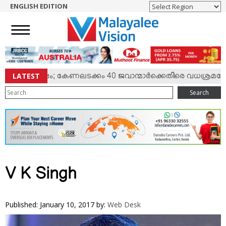
ENGLISH EDITION
HOME
NEWS
ENGLISH
NRI
LATEST
ില്‍ സംഘര്‍ഷം; കേണലടക്കം 40 ജവാന്മാര്‍ക്കെതിരെ വധശ്രമക്കേ
ENTERTAINMENT
Search
MV SPECIAL
SPORTS
LIFESTYLE
TECH & AUTO
SOCIAL SPHERE
V K Singh
EDITORIAL
ARTS & LITERATURE
Published: January 10, 2017
by:
Web Desk
MAGAZINE