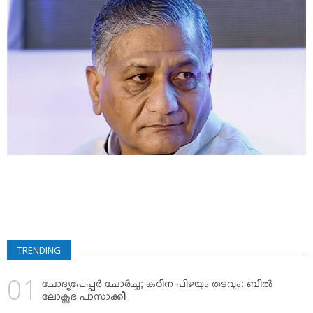
VIDEOS
YOUR SAY
COOKERY
KARSHAKAN
TOURS & TRAVEL
GREETINGS
CLASSIFIEDS
OBITUARY
TRENDING
ചോദ്യപേപ്പര്‍ ചോര്‍ച്ച; കഠിന പിഴയും തടവും: ബില്‍
ലോക്സഭ പാസാക്കി