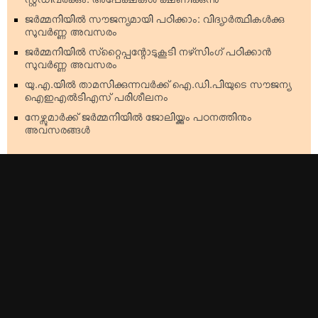
സ്റ്റഡിവര്‍ക്കും: അപേക്ഷകള്‍ ക്ഷണിക്കുന്നു
ജര്‍മ്മനിയില്‍ സൗജന്യമായി പഠിക്കാം: വിദ്യാര്‍ത്ഥികള്‍ക്കു
സുവര്‍ണ്ണ അവസരം
ജര്‍മ്മനിയില്‍ സ്‌റ്റൈപ്പന്റോടുകൂടി നഴ്‌സിംഗ് പഠിക്കാന്‍
സുവര്‍ണ്ണ അവസരം
യു.എ.യില്‍ താമസിക്കുന്നവര്‍ക്ക് ഐ.ഡി.പിയുടെ സൗജന്യ
ഐഇഎല്‍ടിഎസ് പരിശീലനം
നേഴ്സുമാര്‍ക്ക് ജര്‍മ്മനിയില്‍ ജോലിയ്ക്കും പഠനത്തിനും
അവസരങ്ങള്‍
Top Stories
Americas
Kerala
Australia & Oceania