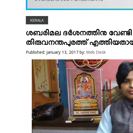
VIDEOS
YOUR SAY
KERALA
COOKERY
KARSHAKAN
ശബരിമല ദര്‍ശനത്തിനു വേണ്ടി
TOURS & TRAVEL
തിരുവനന്തപുരത്ത് എത്തിയതായി
GREETINGS
Published: January 13, 2017
by:
Web Desk
CLASSIFIEDS
OBITUARY