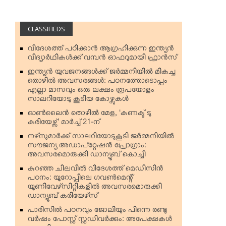
CLASSIFIEDS
വിദേശത്ത് പഠിക്കാന്‍ ആഗ്രഹിക്കുന്ന ഇന്ത്യന്‍
വിദ്യാര്‍ഥികള്‍ക്ക് വമ്പന്‍ ഓഫറുമായി ഫ്രാന്‍സ്
ഇന്ത്യന്‍ യുവജനങ്ങള്‍ക്ക് ജര്‍മ്മനിയില്‍ മികച്ച
തൊഴില്‍ അവസരങ്ങള്‍: പഠനത്തോടൊപ്പം
എല്ലാ മാസവും ഒരു ലക്ഷം രൂപയോളം
സാലറിയോടു കൂടിയ കോഴ്സുകള്‍
ഓണ്‍ലൈന്‍ തൊഴില്‍ മേള, ‘കണക്ട് ടു
കരിയേഴ്സ്’ മാര്‍ച്ച് 21-ന്
നഴ്‌സുമാര്‍ക്ക് സാലറിയോടുകൂടി ജര്‍മ്മനിയില്‍
സൗജന്യ അഡാപ്റ്റേഷന്‍ പ്രോഗ്രാം:
അവസരമൊരുക്കി ഡാന്യൂബ് കൊച്ചി
കുറഞ്ഞ ചിലവില്‍ വിദേശത്ത് മെഡിസിന്‍
പഠനം: യൂറോപ്പിലെ ഗവണ്‍മെന്റ്
യൂണിവേഴ്‌സിറ്റികളില്‍ അവസരമൊരുക്കി
ഡാന്യൂബ് കരിയേഴ്‌സ്
പാരിസില്‍ പഠനവും ജോലിയും പിന്നെ രണ്ടു
വര്‍ഷം പോസ്റ്റ് സ്റ്റഡിവര്‍ക്കും: അപേക്ഷകള്‍