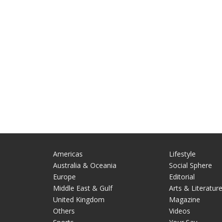
Americas
Lifestyle
Australia & Oceania
Social Sphere
Europe
Editorial
Middle East & Gulf
Arts & Literatur
United Kingdom
Magazine
Others
Videos