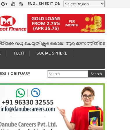
ENGLISH EDITION
േ വധു ചെയ്തത് ക്രൂര കൊല; ആറു മാസത്തിനിടെ കാമുകനുമായി 4,400
E
TECH
SOCIAL SPHERE
IEDS
OBITUARY
Search