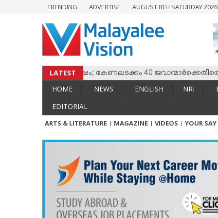
TRENDING
ADVERTISE
AUGUST 8TH SATURDAY 202
HOME
NEWS
ENGLISH
NRI
LATEST
ും തമ്മില്‍ സംഘര്‍ഷം; കേണലടക്കം 40 ജവാന്മാര്‍ക്കെതിരെ വധ
ENTERTAINMENT
HOME
NEWS
ENGLISH
NRI
MV SPECIAL
EDITORIAL
SPORTS
ARTS & LITERATURE
MAGAZINE
VIDEOS
YOUR SAY
LIFESTYLE
TECH & AUTO
SOCIAL SPHERE
EDITORIAL
ARTS & LITERATURE
MAGAZINE