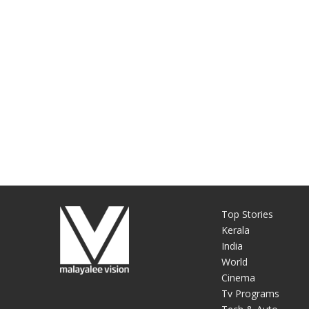
Top Stories
Kerala
India
World
Cinema
Tv Programs