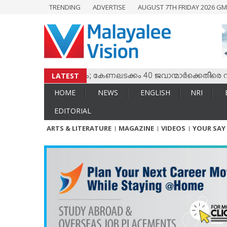
TRENDING
ADVERTISE
AUGUST 7TH FRIDAY 2026 GM
HOME
NEWS
ENGLISH
NRI
LATEST
 തമ്മില്‍ സംഘര്‍ഷം; കേണലടക്കം 40 ജവാന്മാര്‍ക്കെതിരെ വധശ്
ENTERTAINMENT
HOME
NEWS
ENGLISH
NRI
MV SPECIAL
EDITORIAL
SPORTS
ARTS & LITERATURE
MAGAZINE
VIDEOS
YOUR SAY
LIFESTYLE
TECH & AUTO
SOCIAL SPHERE
EDITORIAL
ARTS & LITERATURE
MAGAZINE