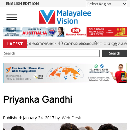
ENGLISH EDITION
HOME
NEWS
ENGLISH
NRI
LATEST
്‍ സംഘര്‍ഷം; കേണലടക്കം 40 ജവാന്മാര്‍ക്കെതിരെ വധശ്രമക്കേസ
ENTERTAINMENT
Search
MV SPECIAL
SPORTS
LIFESTYLE
TECH & AUTO
SOCIAL SPHERE
Priyanka Gandhi
EDITORIAL
ARTS & LITERATURE
Published: January 24, 2017
by:
Web Desk
MAGAZINE