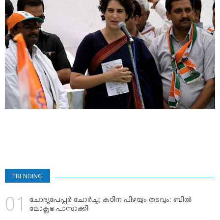
VIDEOS
YOUR SAY
COOKERY
KARSHAKAN
TOURS & TRAVEL
GREETINGS
CLASSIFIEDS
OBITUARY
TRENDING
ചോദ്യപേപ്പര്‍ ചോര്‍ച്ച; കഠിന പിഴയും തടവും: ബില്‍
ലോക്സഭ പാസാക്കി