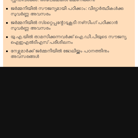
സ്റ്റഡിവര്‍ക്കും: അപേക്ഷകള്‍ ക്ഷണിക്കുന്നു
ജര്‍മ്മനിയില്‍ സൗജന്യമായി പഠിക്കാം: വിദ്യാര്‍ത്ഥികള്‍ക്കു
സുവര്‍ണ്ണ അവസരം
ജര്‍മ്മനിയില്‍ സ്‌റ്റൈപ്പന്റോടുകൂടി നഴ്‌സിംഗ് പഠിക്കാന്‍
സുവര്‍ണ്ണ അവസരം
യു.എ.യില്‍ താമസിക്കുന്നവര്‍ക്ക് ഐ.ഡി.പിയുടെ സൗജന്യ
ഐഇഎല്‍ടിഎസ് പരിശീലനം
നേഴ്സുമാര്‍ക്ക് ജര്‍മ്മനിയില്‍ ജോലിയ്ക്കും പഠനത്തിനും
അവസരങ്ങള്‍
Top Stories
Americas
Kerala
Australia & Oceania