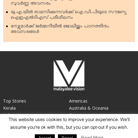
സുവര്‍ണ്ണ അവസരം
യു.എ.യില്‍ താമസിക്കുന്നവര്‍ക്ക് ഐ.ഡി.പിയുടെ സൗജന്യ
ഐഇഎല്‍ടിഎസ് പരിശീലനം
നേഴ്സുമാര്‍ക്ക് ജര്‍മ്മനിയില്‍ ജോലിയ്ക്കും പഠനത്തിനും
അവസരങ്ങള്‍
Top Stories
Americas
Kerala
Australia & Oceania
India
Europe
This website uses cookies to improve your experience. We'll
World
Middle East & Gulf
assume you're ok with this, but you can opt-out if you wish.
Cinema
United Kingdom
Tv Programs
Others