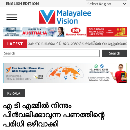
ENGLISH EDITION
HOME
NEWS
ENGLISH
NRI
LATEST
 സംഘര്‍ഷം; കേണലടക്കം 40 ജവാന്മാര്‍ക്കെതിരെ വധശ്രമക്കേസ്
ENTERTAINMENT
Search
MV SPECIAL
SPORTS
LIFESTYLE
TECH & AUTO
KERALA
SOCIAL SPHERE
EDITORIAL
എ ടി എമ്മില്‍ നിന്നും
ARTS & LITERATURE
പിന്‍വലിക്കാവുന്ന പണത്തിന്റെ
MAGAZINE
പരിധി ഒഴിവാക്കി