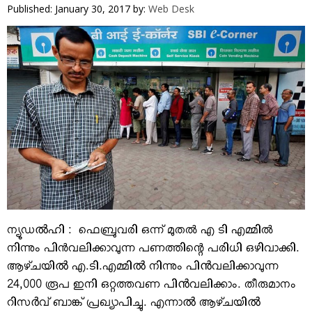
VIDEOS
Published: January 30, 2017
by:
Web Desk
YOUR SAY
COOKERY
KARSHAKAN
TOURS & TRAVEL
GREETINGS
CLASSIFIEDS
OBITUARY
ന്യൂഡൽഹി : ഫെബ്രുവരി ഒന്ന് മുതല്‍ എ ടി എമ്മില്‍
നിന്നും പിന്‍വലിക്കാവുന്ന പണത്തിന്റെ പരിധി ഒഴിവാക്കി.
ആഴ്​ചയിൽ എ.ടി.എമ്മിൽ നിന്നും പിൻവലിക്കാവുന്ന
24,000 രൂപ ഇനി ഒറ്റത്തവണ പിൻവലിക്കാം. തീരുമാനം
റിസർവ്​ ബാങ്ക്​ പ്രഖ്യാപിച്ചു. എന്നാൽ ആഴ്​ചയിൽ