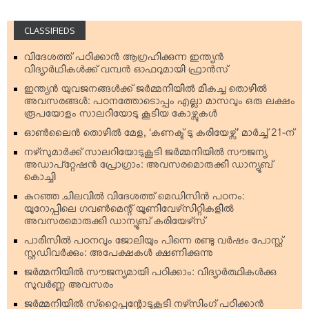
CLASSIFIEDS
വിദേശത്ത് പഠിക്കാന്‍ ആഗ്രഹിക്കുന്ന ഇന്ത്യന്‍
വിദ്യാര്‍ഥികള്‍ക്ക് വമ്പന്‍ ഓഫറുമായി ഫ്രാന്‍സ്
ഇന്ത്യന്‍ യുവജനങ്ങള്‍ക്ക് ജര്‍മ്മനിയില്‍ മികച്ച തൊഴില്‍
അവസരങ്ങള്‍: പഠനത്തോടൊപ്പം എല്ലാ മാസവും ഒരു ലക്ഷം
രൂപയോളം സാലറിയോടു കൂടിയ കോഴ്സുകള്‍
ഓണ്‍ലൈന്‍ തൊഴില്‍ മേള, ‘കണക്ട് ടു കരിയേഴ്സ്’ മാര്‍ച്ച് 21-ന്
നഴ്‌സുമാര്‍ക്ക് സാലറിയോടുകൂടി ജര്‍മ്മനിയില്‍ സൗജന്യ
അഡാപ്റ്റേഷന്‍ പ്രോഗ്രാം: അവസരമൊരുക്കി ഡാന്യൂബ്
കൊച്ചി
കുറഞ്ഞ ചിലവില്‍ വിദേശത്ത് മെഡിസിന്‍ പഠനം:
യൂറോപ്പിലെ ഗവണ്‍മെന്റ് യൂണിവേഴ്‌സിറ്റികളില്‍
അവസരമൊരുക്കി ഡാന്യൂബ് കരിയേഴ്‌സ്
പാരിസില്‍ പഠനവും ജോലിയും പിന്നെ രണ്ടു വര്‍ഷം പോസ്റ്റ്
സ്റ്റഡിവര്‍ക്കും: അപേക്ഷകള്‍ ക്ഷണിക്കുന്നു
ജര്‍മ്മനിയില്‍ സൗജന്യമായി പഠിക്കാം: വിദ്യാര്‍ത്ഥികള്‍ക്കു
സുവര്‍ണ്ണ അവസരം
ജര്‍മ്മനിയില്‍ സ്‌റ്റൈപ്പന്റോടുകൂടി നഴ്‌സിംഗ് പഠിക്കാന്‍