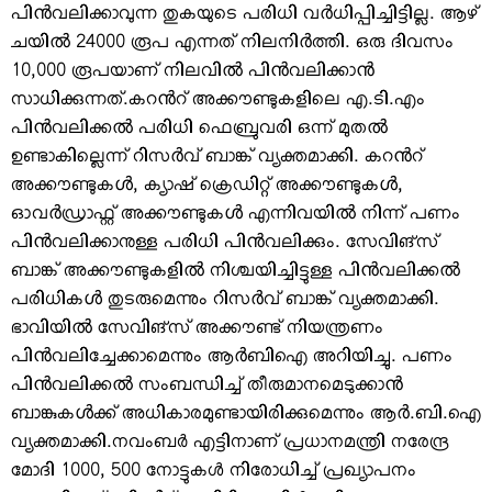
പിൻവലിക്കാവുന്ന തുകയുടെ പരിധി വർധിപ്പിച്ചിട്ടില്ല. ആഴ്​
ചയിൽ 24000 രൂപ എന്നത്​ നിലനിർത്തി. ​ഒരു ദിവസം
10,000 രൂപയാണ്​ നിലവിൽ പിൻവലിക്കാൻ
സാധിക്കുന്നത്​.കറൻറ് അക്കൗണ്ടുകളിലെ എ.ടി.എം
പിൻവലിക്കൽ പരിധി ഫെബ്രുവരി ഒന്ന് മുതൽ
ഉണ്ടാകില്ലെന്ന് റിസർവ് ബാങ്ക് വ്യക്തമാക്കി. കറൻറ്
അക്കൗണ്ടുകൾ, ക്യാഷ് ക്രെഡിറ്റ് അക്കൗണ്ടുകൾ,
ഓവർഡ്രാഫ്റ്റ് അക്കൗണ്ടുകൾ എന്നിവയിൽ നിന്ന് പണം
പിൻവലിക്കാനുള്ള പരിധി പിൻവലിക്കും. സേവിങ്സ്
ബാങ്ക് അക്കൗണ്ടുകളിൽ നിശ്ചയിച്ചിട്ടുള്ള പിൻവലിക്കൽ
പരിധികൾ തുടരുമെന്നും റിസർവ് ബാങ്ക് വ്യക്തമാക്കി.
ഭാവിയിൽ സേവിങ്സ് അക്കൗണ്ട് നിയന്ത്രണം
പിൻവലിച്ചേക്കാമെന്നും ആർബിഐ അറിയിച്ചു. പണം
പിൻവലിക്കൽ സംബന്ധിച്ച് തീരുമാനമെടുക്കാൻ
ബാങ്കുകൾക്ക് അധികാരമുണ്ടായിരിക്കുമെന്നും ആർ.ബി.ഐ
വ്യക്തമാക്കി.നവംബര്‍ എട്ടിനാണ് പ്രധാനമന്ത്രി നരേന്ദ്ര
മോദി 1000, 500 നോട്ടുകള്‍ നിരോധിച്ച് പ്രഖ്യാപനം