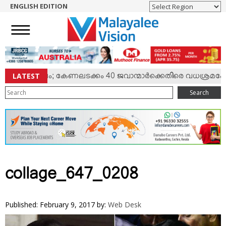
ENGLISH EDITION
HOME
NEWS
ENGLISH
NRI
LATEST
ില്‍ സംഘര്‍ഷം; കേണലടക്കം 40 ജവാന്മാര്‍ക്കെതിരെ വധശ്രമക്കേ
ENTERTAINMENT
Search
MV SPECIAL
SPORTS
LIFESTYLE
TECH & AUTO
SOCIAL SPHERE
collage_647_0208
EDITORIAL
ARTS & LITERATURE
Published: February 9, 2017
by:
Web Desk
MAGAZINE