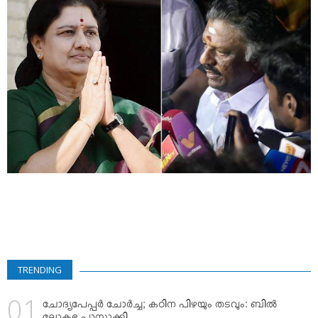
VIDEOS
YOUR SAY
COOKERY
KARSHAKAN
TOURS & TRAVEL
GREETINGS
CLASSIFIEDS
OBITUARY
TRENDING
ചോദ്യപേപ്പര്‍ ചോര്‍ച്ച; കഠിന പിഴയും തടവും: ബില്‍