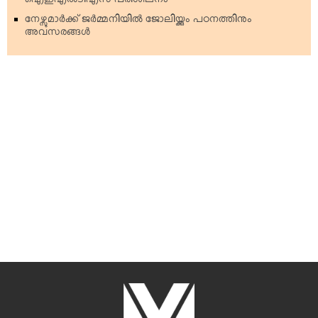
ഐഇഎല്‍ടിഎസ് പരിശീലനം
നേഴ്സുമാര്‍ക്ക് ജര്‍മ്മനിയില്‍ ജോലിയ്ക്കും പഠനത്തിനും
അവസരങ്ങള്‍