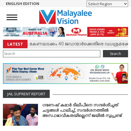
ENGLISH EDITION
HOME
NEWS
ENGLISH
NRI
LATEST
ല്‍ സംഘര്‍ഷം; കേണലടക്കം 40 ജവാന്മാര്‍ക്കെതിരെ വധശ്രമക്കേസ
ENTERTAINMENT
Search
MV SPECIAL
SPORTS
LIFESTYLE
TECH & AUTO
JAIL SUPRENT REPORT
SOCIAL SPHERE
EDITORIAL
ഗണേഷ് കുമാര്‍ ദിലീപിനെ സന്ദര്‍ശിച്ചത്
ചട്ടങ്ങള്‍ പാലിച്ച്; സന്ദര്‍ശനത്തില്‍
ARTS & LITERATURE
അസ്വാഭാവീകതയില്ലെന്ന് ജയില്‍ സൂപ്രണ്ട്
MAGAZINE