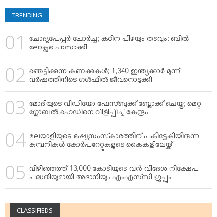
VIDEOS
TRENDING
YOUR SAY
COOKERY
ചോദ്യപേപ്പര്‍ ചോര്‍ച്ച; കഠിന പിഴയും തടവും: ബില്‍
KARSHAKAN
ലോക്സഭ പാസാക്കി
TOURS & TRAVEL
ഞെട്ടിക്കുന്ന കണക്കുകള്‍; 1,340 ഇന്ത്യക്കാര്‍ മൂന്ന്
GREETINGS
വര്‍ഷത്തിനിടെ ഗള്‍ഫില്‍ ജീവനൊടുക്കി
CLASSIFIEDS
മോദിയുടെ വീഡിയോ ഫേസ്ബുക്ക് ബ്ലോക്ക് ചെയ്തു; മെറ്റ
OBITUARY
ഗ്ലോബല്‍ ഹെഡിനെ വിളിപ്പിച്ച് കേന്ദ്രം
മലയാളിയുടെ ഭഷ്യസംസ്‌കാരത്തിന് പകിട്ടേകിയിരുന്ന
കമ്പനികള്‍ കോര്‍പറേറ്റുകളുടെ കൈകളിലേയ്ക്ക്
വിഴിഞ്ഞത്ത് 13,000 കോടിയുടെ വന്‍ വിദേശ നിക്ഷേപ
പദ്ധതിയുമായി അദാനിയും എംഎസ്‌സി ഗ്രൂപ്പും
CLASSIFIEDS