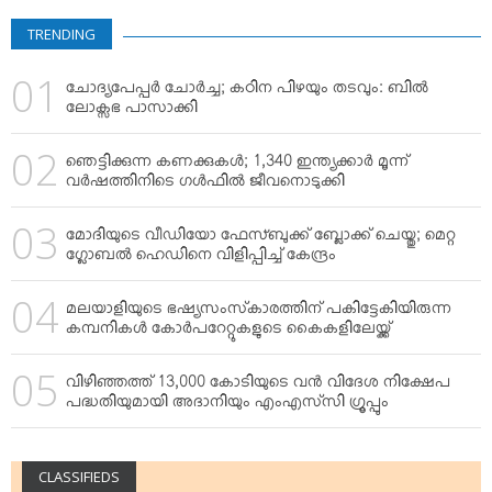
VIDEOS
TRENDING
YOUR SAY
COOKERY
ചോദ്യപേപ്പര്‍ ചോര്‍ച്ച; കഠിന പിഴയും തടവും: ബില്‍
KARSHAKAN
ലോക്സഭ പാസാക്കി
TOURS & TRAVEL
ഞെട്ടിക്കുന്ന കണക്കുകള്‍; 1,340 ഇന്ത്യക്കാര്‍ മൂന്ന്
GREETINGS
വര്‍ഷത്തിനിടെ ഗള്‍ഫില്‍ ജീവനൊടുക്കി
CLASSIFIEDS
മോദിയുടെ വീഡിയോ ഫേസ്ബുക്ക് ബ്ലോക്ക് ചെയ്തു; മെറ്റ
OBITUARY
ഗ്ലോബല്‍ ഹെഡിനെ വിളിപ്പിച്ച് കേന്ദ്രം
മലയാളിയുടെ ഭഷ്യസംസ്‌കാരത്തിന് പകിട്ടേകിയിരുന്ന
കമ്പനികള്‍ കോര്‍പറേറ്റുകളുടെ കൈകളിലേയ്ക്ക്
വിഴിഞ്ഞത്ത് 13,000 കോടിയുടെ വന്‍ വിദേശ നിക്ഷേപ
പദ്ധതിയുമായി അദാനിയും എംഎസ്‌സി ഗ്രൂപ്പും
CLASSIFIEDS