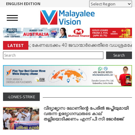
ENGLISH EDITION
HOME
NEWS
ENGLISH
NRI
LATEST
ല്‍ സംഘര്‍ഷം; കേണലടക്കം 40 ജവാന്മാര്‍ക്കെതിരെ വധശ്രമക്കേ
ENTERTAINMENT
Search
MV SPECIAL
SPORTS
LIFESTYLE
TECH & AUTO
-LONIES-STRIKE
SOCIAL SPHERE
EDITORIAL
വിദ്യാഭ്യാസ ലോണിന്റെ പേരില്‍ ജപ്തിയുമായി
വരുന്ന ഉദ്യോഗസ്ഥരുടെ കാല്
ARTS & LITERATURE
തല്ലിയൊടിക്കണം എന്ന് പി സി ജോര്‍ജ്ജ്
MAGAZINE