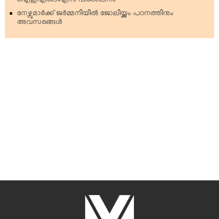
ഐഇഎല്‍ടിഎസ് പരിശീലനം
നേഴ്സുമാര്‍ക്ക് ജര്‍മ്മനിയില്‍ ജോലിയ്ക്കും പഠനത്തിനും
അവസരങ്ങള്‍