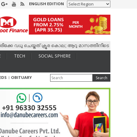
ENGLISH EDITION
േ വധു ചെയ്തത് ക്രൂര കൊല; ആറു മാസത്തിനിടെ കാമുകനുമായി 4,40
E
TECH
SOCIAL SPHERE
IEDS
OBITUARY
Search