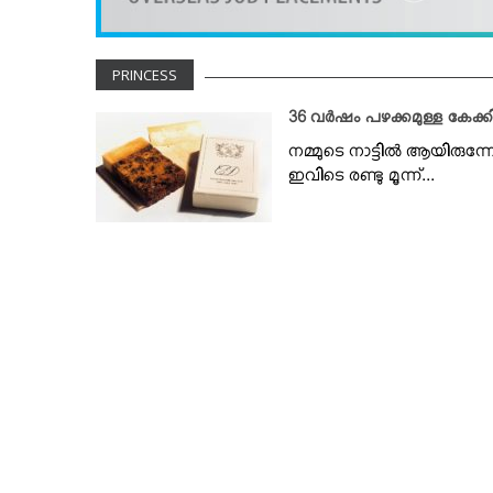
VIDEOS
YOUR SAY
PRINCESS
COOKERY
KARSHAKAN
36 വര്‍ഷം പഴക്കമുള്ള കേക
TOURS & TRAVEL
നമ്മുടെ നാട്ടില്‍ ആയിരുന
ഇവിടെ രണ്ടു മൂന്ന്...
GREETINGS
CLASSIFIEDS
OBITUARY