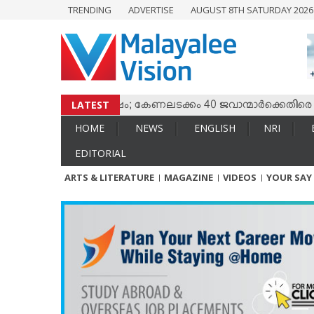
TRENDING
ADVERTISE
AUGUST 8TH SATURDAY 202
HOME
NEWS
ENGLISH
NRI
LATEST
സും തമ്മില്‍ സംഘര്‍ഷം; കേണലടക്കം 40 ജവാന്മാര്‍ക്കെതിരെ വധ
ENTERTAINMENT
HOME
NEWS
ENGLISH
NRI
MV SPECIAL
EDITORIAL
SPORTS
ARTS & LITERATURE
MAGAZINE
VIDEOS
YOUR SAY
LIFESTYLE
TECH & AUTO
SOCIAL SPHERE
EDITORIAL
ARTS & LITERATURE
MAGAZINE