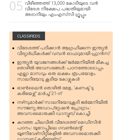
വിഴിഞ്ഞത്ത് 13,000 കോടിയുടെ വന്‍
വിദേശ നിക്ഷേപ പദ്ധതിയുമായി
അദാനിയും എംഎസ്‌സി ഗ്രൂപ്പും
CLASSIFIEDS
വിദേശത്ത് പഠിക്കാന്‍ ആഗ്രഹിക്കുന്ന ഇന്ത്യന്‍
വിദ്യാര്‍ഥികള്‍ക്ക് വമ്പന്‍ ഓഫറുമായി ഫ്രാന്‍സ്
ഇന്ത്യന്‍ യുവജനങ്ങള്‍ക്ക് ജര്‍മ്മനിയില്‍ മികച്ച
തൊഴില്‍ അവസരങ്ങള്‍: പഠനത്തോടൊപ്പം
എല്ലാ മാസവും ഒരു ലക്ഷം രൂപയോളം
സാലറിയോടു കൂടിയ കോഴ്സുകള്‍
ഓണ്‍ലൈന്‍ തൊഴില്‍ മേള, ‘കണക്ട് ടു
കരിയേഴ്സ്’ മാര്‍ച്ച് 21-ന്
നഴ്‌സുമാര്‍ക്ക് സാലറിയോടുകൂടി ജര്‍മ്മനിയില്‍
സൗജന്യ അഡാപ്റ്റേഷന്‍ പ്രോഗ്രാം:
അവസരമൊരുക്കി ഡാന്യൂബ് കൊച്ചി
കുറഞ്ഞ ചിലവില്‍ വിദേശത്ത് മെഡിസിന്‍
പഠനം: യൂറോപ്പിലെ ഗവണ്‍മെന്റ്
യൂണിവേഴ്‌സിറ്റികളില്‍ അവസരമൊരുക്കി