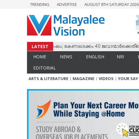
TRENDING
ADVERTISE
AUGUST 8TH SATURDAY 202
HOME
NEWS
ENGLISH
NRI
LATEST
സും തമ്മില്‍ സംഘര്‍ഷം; കേണലടക്കം 40 ജവാന്മാര്‍ക്കെതിരെ വ
ENTERTAINMENT
HOME
NEWS
ENGLISH
NRI
MV SPECIAL
EDITORIAL
SPORTS
ARTS & LITERATURE
MAGAZINE
VIDEOS
YOUR SAY
LIFESTYLE
TECH & AUTO
SOCIAL SPHERE
EDITORIAL
ARTS & LITERATURE
MAGAZINE