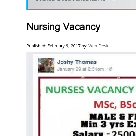
VIDEOS
YOUR SAY
COOKERY
Nursing Vacancy
KARSHAKAN
TOURS & TRAVEL
Published: February 9, 2017
by:
Web Desk
GREETINGS
CLASSIFIEDS
OBITUARY