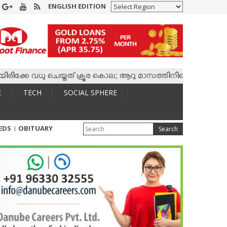
ENGLISH EDITION
കേ വധു ചെയ്തത് ക്രൂര കൊല; ആറു മാസത്തിനിടെ കാമുകനുമായി 4,40
E
TECH
SOCIAL SPHERE
IEDS
OBITUARY
Search