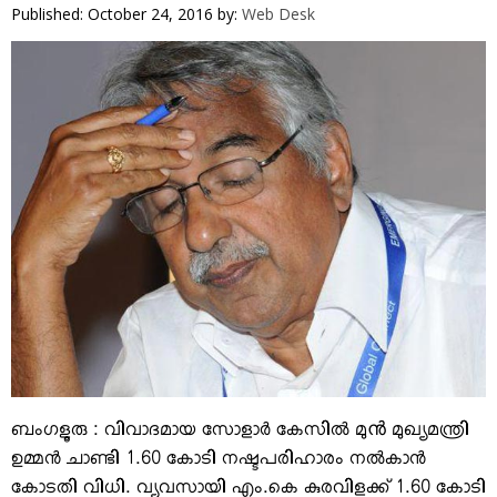
VIDEOS
Published: October 24, 2016
by:
Web Desk
YOUR SAY
COOKERY
KARSHAKAN
TOURS & TRAVEL
GREETINGS
CLASSIFIEDS
OBITUARY
ബംഗളൂരു : വിവാദമായ സോളാര്‍ കേസില്‍ മുൻ മുഖ്യമന്ത്രി
ഉമ്മന്‍ ചാണ്ടി 1.60 കോടി നഷ്ടപരിഹാരം നല്‍കാന്‍
കോടതി വിധി. വ്യവസായി എം.കെ കുരവിളക്ക് 1.60 കോടി