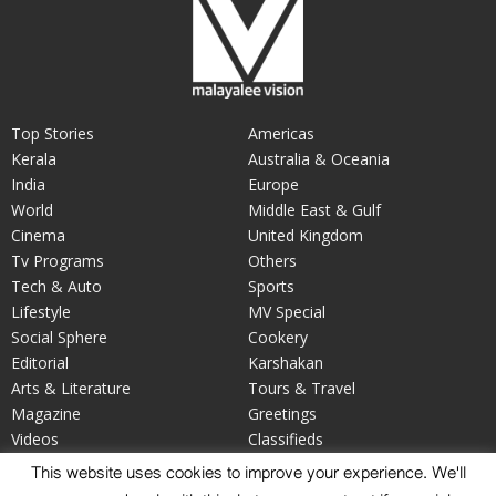
Top Stories
Americas
Kerala
Australia & Oceania
India
Europe
World
Middle East & Gulf
Cinema
United Kingdom
Tv Programs
Others
Tech & Auto
Sports
Lifestyle
MV Special
Social Sphere
Cookery
Editorial
Karshakan
Arts & Literature
Tours & Travel
Magazine
Greetings
Videos
Classifieds
Your Say
Obituary
This website uses cookies to improve your experience. We'll