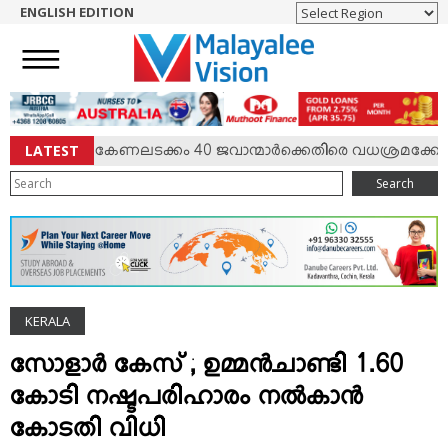
ENGLISH EDITION
HOME
NEWS
ENGLISH
NRI
LATEST
ഘര്‍ഷം; കേണലടക്കം 40 ജവാന്മാര്‍ക്കെതിരെ വധശ്രമക്കേസ്
ENTERTAINMENT
Search
MV SPECIAL
SPORTS
LIFESTYLE
TECH & AUTO
KERALA
SOCIAL SPHERE
EDITORIAL
സോളാര്‍ കേസ് ; ഉമ്മന്‍ചാണ്ടി 1.60
ARTS & LITERATURE
കോടി നഷ്ടപരിഹാരം നല്‍കാന്‍
MAGAZINE
കോടതി വിധി