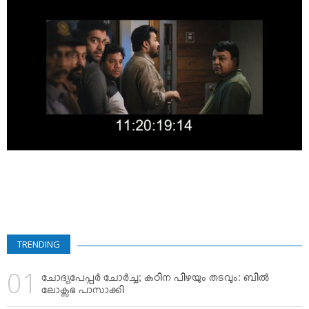
VIDEOS
YOUR SAY
COOKERY
KARSHAKAN
TOURS & TRAVEL
GREETINGS
CLASSIFIEDS
OBITUARY
TRENDING
ചോദ്യപേപ്പര്‍ ചോര്‍ച്ച; കഠിന പിഴയും തടവും: ബില്‍
ലോക്സഭ പാസാക്കി