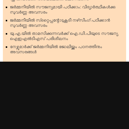
സ്റ്റഡിവര്‍ക്കും: അപേക്ഷകള്‍ ക്ഷണിക്കുന്നു
ജര്‍മ്മനിയില്‍ സൗജന്യമായി പഠിക്കാം: വിദ്യാര്‍ത്ഥികള്‍ക്കു
സുവര്‍ണ്ണ അവസരം
ജര്‍മ്മനിയില്‍ സ്‌റ്റൈപ്പന്റോടുകൂടി നഴ്‌സിംഗ് പഠിക്കാന്‍
സുവര്‍ണ്ണ അവസരം
യു.എ.യില്‍ താമസിക്കുന്നവര്‍ക്ക് ഐ.ഡി.പിയുടെ സൗജന്യ
ഐഇഎല്‍ടിഎസ് പരിശീലനം
നേഴ്സുമാര്‍ക്ക് ജര്‍മ്മനിയില്‍ ജോലിയ്ക്കും പഠനത്തിനും
അവസരങ്ങള്‍
Top Stories
Americas
Kerala
Australia & Oceania