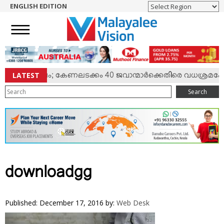
ENGLISH EDITION
HOME
NEWS
ENGLISH
NRI
LATEST
ില്‍ സംഘര്‍ഷം; കേണലടക്കം 40 ജവാന്മാര്‍ക്കെതിരെ വധശ്രമക്കേ
ENTERTAINMENT
Search
MV SPECIAL
SPORTS
LIFESTYLE
TECH & AUTO
SOCIAL SPHERE
downloadgg
EDITORIAL
ARTS & LITERATURE
Published: December 17, 2016
by:
Web Desk
MAGAZINE