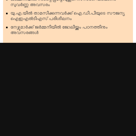
ജര്‍മ്മനിയില്‍ സ്‌റ്റൈപ്പന്റോടുകൂടി നഴ്‌സിംഗ് പഠിക്കാന്‍
സുവര്‍ണ്ണ അവസരം
യു.എ.യില്‍ താമസിക്കുന്നവര്‍ക്ക് ഐ.ഡി.പിയുടെ സൗജന്യ
ഐഇഎല്‍ടിഎസ് പരിശീലനം
നേഴ്സുമാര്‍ക്ക് ജര്‍മ്മനിയില്‍ ജോലിയ്ക്കും പഠനത്തിനും
അവസരങ്ങള്‍
Top Stories
Americas
Kerala
Australia & Oceania
India
Europe
World
Middle East & Gulf
Cinema
United Kingdom
Tv Programs
Others