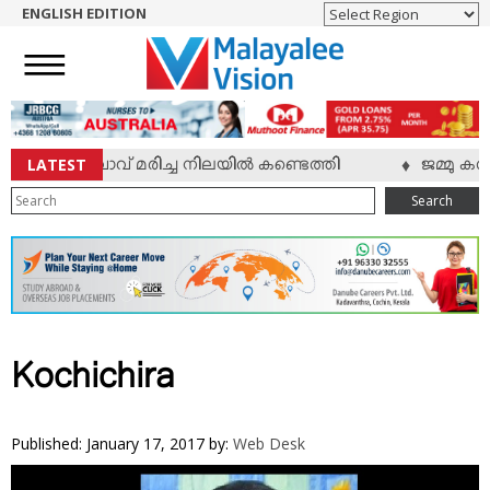
ENGLISH EDITION
HOME
NEWS
ENGLISH
NRI
LATEST
ലയാളി യുവാവ് മരിച്ച നിലയില്‍ കണ്ടെത്തി
ജമ്മു കശ്
♦
ENTERTAINMENT
Search
MV SPECIAL
SPORTS
LIFESTYLE
TECH & AUTO
SOCIAL SPHERE
Kochichira
EDITORIAL
ARTS & LITERATURE
Published: January 17, 2017
by:
Web Desk
MAGAZINE