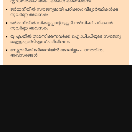
സ്റ്റഡിവര്‍ക്കും: അപേക്ഷകള്‍ ക്ഷണിക്കുന്നു
ജര്‍മ്മനിയില്‍ സൗജന്യമായി പഠിക്കാം: വിദ്യാര്‍ത്ഥികള്‍ക്കു
സുവര്‍ണ്ണ അവസരം
ജര്‍മ്മനിയില്‍ സ്‌റ്റൈപ്പന്റോടുകൂടി നഴ്‌സിംഗ് പഠിക്കാന്‍
സുവര്‍ണ്ണ അവസരം
യു.എ.യില്‍ താമസിക്കുന്നവര്‍ക്ക് ഐ.ഡി.പിയുടെ സൗജന്യ
ഐഇഎല്‍ടിഎസ് പരിശീലനം
നേഴ്സുമാര്‍ക്ക് ജര്‍മ്മനിയില്‍ ജോലിയ്ക്കും പഠനത്തിനും
അവസരങ്ങള്‍
Top Stories
Americas
Kerala
Australia & Oceania