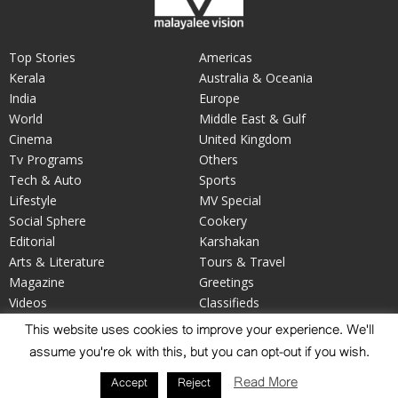
Top Stories
Americas
Kerala
Australia & Oceania
India
Europe
World
Middle East & Gulf
Cinema
United Kingdom
Tv Programs
Others
Tech & Auto
Sports
Lifestyle
MV Special
Social Sphere
Cookery
Editorial
Karshakan
Arts & Literature
Tours & Travel
Magazine
Greetings
Videos
Classifieds
Your Say
Obituary
This website uses cookies to improve your experience. We'll
assume you're ok with this, but you can opt-out if you wish.
Read More
Accept
Reject
© 2026 Malayalee Vision; Developed by