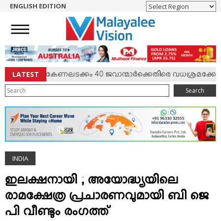
ENGLISH EDITION
HOME
NEWS
ENGLISH
NRI
LATEST
 സംഘര്‍ഷം; കേണലടക്കം 40 ജവാന്മാര്‍ക്കെതിരെ വധശ്രമക്കേസ്
ENTERTAINMENT
Search
MV SPECIAL
SPORTS
LIFESTYLE
TECH & AUTO
INDIA
SOCIAL SPHERE
EDITORIAL
ഇലക്ഷനായി ; അയോദ്ധ്യയിലെ
ARTS & LITERATURE
രാമക്ഷേത്ര പ്രചാരണവുമായി ബി ജെ
MAGAZINE
പി വീണ്ടും രംഗത്ത്