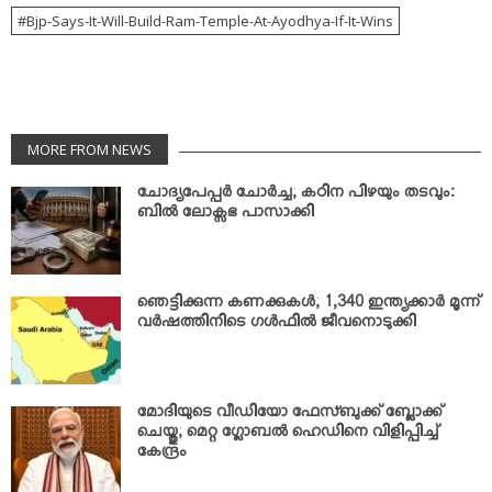
Bjp-Says-It-Will-Build-Ram-Temple-At-Ayodhya-If-It-Wins
MORE FROM NEWS
ചോദ്യപേപ്പര്‍ ചോര്‍ച്ച; കഠിന പിഴയും തടവും:
ബില്‍ ലോക്സഭ പാസാക്കി
ഞെട്ടിക്കുന്ന കണക്കുകള്‍; 1,340 ഇന്ത്യക്കാര്‍ മൂന്ന്
വര്‍ഷത്തിനിടെ ഗള്‍ഫില്‍ ജീവനൊടുക്കി
മോദിയുടെ വീഡിയോ ഫേസ്ബുക്ക് ബ്ലോക്ക്
ചെയ്തു; മെറ്റ ഗ്ലോബല്‍ ഹെഡിനെ വിളിപ്പിച്ച്
കേന്ദ്രം