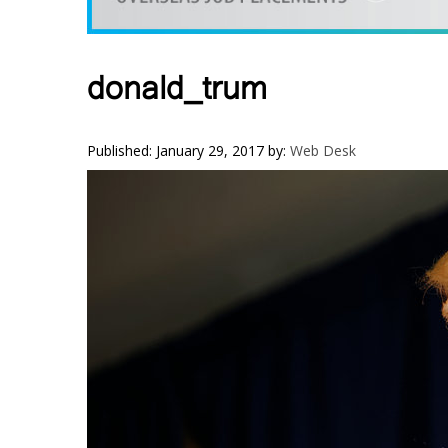
VIDEOS
YOUR SAY
COOKERY
donald_trum
KARSHAKAN
TOURS & TRAVEL
Published: January 29, 2017
by:
Web Desk
GREETINGS
CLASSIFIEDS
OBITUARY