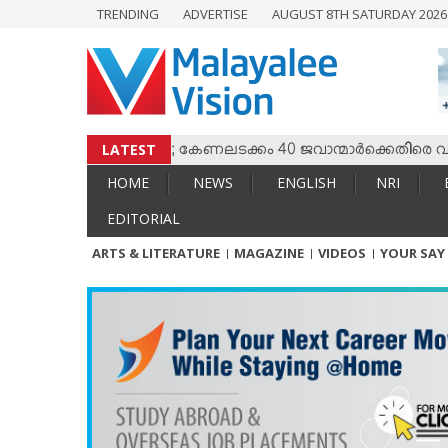
TRENDING
ADVERTISE
AUGUST 8TH SATURDAY 202
HOME
NEWS
ENGLISH
NRI
LATEST
തമ്മില്‍ സംഘര്‍ഷം; കേണലടക്കം 40 ജവാന്മാര്‍ക്കെതിരെ വധശ്രമ
ENTERTAINMENT
HOME
NEWS
ENGLISH
NRI
MV SPECIAL
EDITORIAL
SPORTS
ARTS & LITERATURE
MAGAZINE
VIDEOS
YOUR SAY
LIFESTYLE
TECH & AUTO
SOCIAL SPHERE
EDITORIAL
ARTS & LITERATURE
MAGAZINE