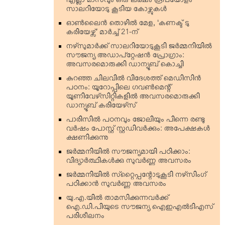
എല്ലാ മാസവും ഒരു ലക്ഷം രൂപയോളം
സാലറിയോടു കൂടിയ കോഴ്സുകള്‍
ഓണ്‍ലൈന്‍ തൊഴില്‍ മേള, ‘കണക്ട് ടു
കരിയേഴ്സ്’ മാര്‍ച്ച് 21-ന്
നഴ്‌സുമാര്‍ക്ക് സാലറിയോടുകൂടി ജര്‍മ്മനിയില്‍
സൗജന്യ അഡാപ്റ്റേഷന്‍ പ്രോഗ്രാം:
അവസരമൊരുക്കി ഡാന്യൂബ് കൊച്ചി
കുറഞ്ഞ ചിലവില്‍ വിദേശത്ത് മെഡിസിന്‍
പഠനം: യൂറോപ്പിലെ ഗവണ്‍മെന്റ്
യൂണിവേഴ്‌സിറ്റികളില്‍ അവസരമൊരുക്കി
ഡാന്യൂബ് കരിയേഴ്‌സ്
പാരിസില്‍ പഠനവും ജോലിയും പിന്നെ രണ്ടു
വര്‍ഷം പോസ്റ്റ് സ്റ്റഡിവര്‍ക്കും: അപേക്ഷകള്‍
ക്ഷണിക്കുന്നു
ജര്‍മ്മനിയില്‍ സൗജന്യമായി പഠിക്കാം:
വിദ്യാര്‍ത്ഥികള്‍ക്കു സുവര്‍ണ്ണ അവസരം
ജര്‍മ്മനിയില്‍ സ്‌റ്റൈപ്പന്റോടുകൂടി നഴ്‌സിംഗ്
പഠിക്കാന്‍ സുവര്‍ണ്ണ അവസരം
യു.എ.യില്‍ താമസിക്കുന്നവര്‍ക്ക്
ഐ.ഡി.പിയുടെ സൗജന്യ ഐഇഎല്‍ടിഎസ്
പരിശീലനം