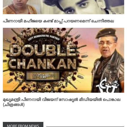
പിണറായി മഹിജയെ കണ്ട് മാപ്പ് പറയണമെന്ന് ചെന്നിത്തല
മുഖ്യമന്ത്രി പിണറായി വിജയന് സോഷ്യല്‍ മീഡിയയില്‍ പൊങ്കാല
(ചിത്രങ്ങള്‍)
MORE FROM NEWS