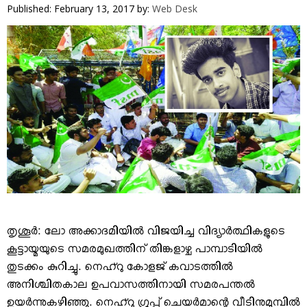
VIDEOS
Published: February 13, 2017
by:
Web Desk
YOUR SAY
COOKERY
KARSHAKAN
TOURS & TRAVEL
GREETINGS
CLASSIFIEDS
OBITUARY
തൃശൂര്‍: ലോ അക്കാദമിയില്‍ വിജയിച്ച വിദ്യാര്‍ത്ഥികളുടെ
കൂട്ടായ്മയുടെ സമരമുഖത്തിന് തിങ്കളാഴ്ച പാമ്പാടിയില്‍
തുടക്കം കുറിച്ചു. നെഹ്റു കോളജ് കവാടത്തില്‍
അനിശ്ചിതകാല ഉപവാസത്തിനായി സമരപന്തല്‍
ഉയര്‍ന്നുകഴിഞ്ഞു. നെഹ്റു ഗ്രൂപ്പ് ചെയര്‍മാന്റെ വീടിനുമുമ്പില്‍