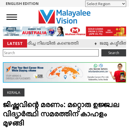
ENGLISH EDITION
HOME
NEWS
ENGLISH
NRI
LATEST
വ് മരിച്ച നിലയില്‍ കണ്ടെത്തി
ജമ്മു കശ്മീരില്‍ സൈ
♦
ENTERTAINMENT
Search
MV SPECIAL
SPORTS
LIFESTYLE
TECH & AUTO
KERALA
SOCIAL SPHERE
EDITORIAL
ജിഷ്ണുവിന്റെ മരണം: മറ്റൊരു ഉജ്ജ്വല
ARTS & LITERATURE
വിദ്യാര്‍ത്ഥി സമരത്തിന് കാഹളം
MAGAZINE
മുഴങ്ങി