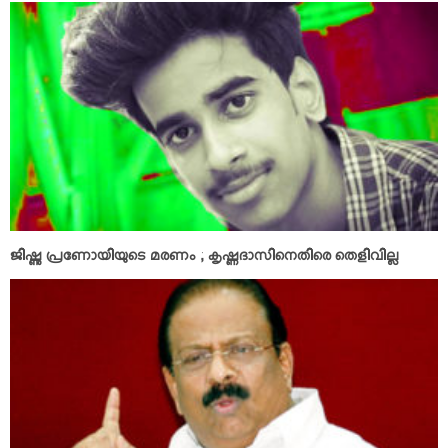
ജിഷ്ണു പ്രണോയിയുടെ മരണം ; കൃഷ്ണദാസിനെതിരെ തെളിവില്ല