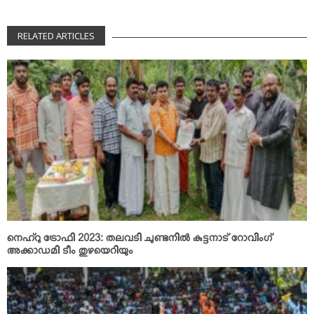
RELATED ARTICLES
നെഹ്‌റു ട്രോഫി 2023: തലവടി ചുണ്ടനില്‍ കുട്ടനാട് റോവിംഗ്
അക്കാഡമി ടീം തുഴയെറിയും