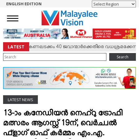
ENGLISH EDITION
HOME
NEWS
ENGLISH
NRI
LATEST
ര്‍ഷം; കേണലടക്കം 40 ജവാന്മാര്‍ക്കെതിരെ വധശ്രമക്കേസ്
ENTERTAINMENT
Search
MV SPECIAL
SPORTS
LIFESTYLE
TECH & AUTO
LATEST NEWS
SOCIAL SPHERE
EDITORIAL
13-ാം കനേഡിയന്‍ നെഹ്‌റു ട്രോഫി
ARTS & LITERATURE
മത്സരം ആഗസ്റ്റ് 19ന്; വെര്‍ച്വല്‍
MAGAZINE
ഫ്ളാഗ് ഓഫ് കര്‍മ്മം എം.എ.