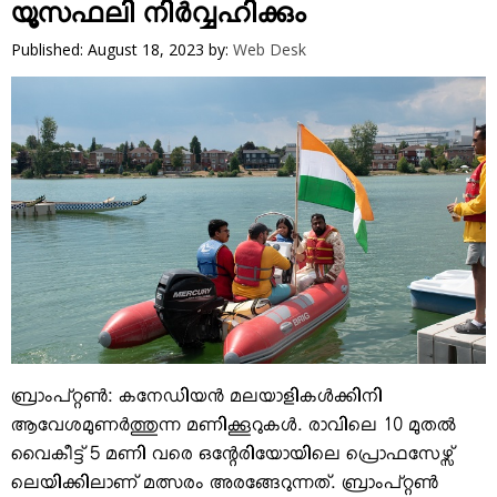
VIDEOS
യൂസഫലി നിര്‍വ്വഹിക്കും
YOUR SAY
Published: August 18, 2023
by:
Web Desk
COOKERY
KARSHAKAN
TOURS & TRAVEL
GREETINGS
CLASSIFIEDS
OBITUARY
ബ്രാംപ്റ്റണ്‍: കനേഡിയന്‍ മലയാളികള്‍ക്കിനി
ആവേശമുണര്‍ത്തുന്ന മണിക്കൂറുകള്‍. രാവിലെ 10 മുതല്‍
വൈകീട്ട് 5 മണി വരെ ഒന്റേരിയോയിലെ പ്രൊഫസേഴ്സ്
ലെയിക്കിലാണ് മത്സരം അരങ്ങേറുന്നത്. ബ്രാംപ്റ്റണ്‍