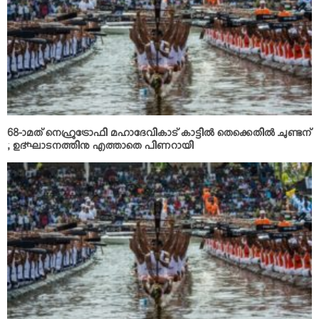
68-ാമത് നെഹ്രുട്രോഫി മഹാദേവികാട് കാട്ടില്‍ തെക്കെതില്‍ ചുണ്ടന്
; ഉദ്ഘാടനത്തിനു എത്താതെ പിണറായി