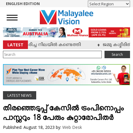
ENGLISH EDITION
HOME
NEWS
ENGLISH
NRI
LATEST
വ് മരിച്ച നിലയില്‍ കണ്ടെത്തി
ജമ്മു കശ്മീരില്‍ സൈ
♦
ENTERTAINMENT
Search
MV SPECIAL
SPORTS
LIFESTYLE
TECH & AUTO
LATEST NEWS
SOCIAL SPHERE
EDITORIAL
തിരഞ്ഞെടുപ്പ് കേസില്‍ ട്രംപിനൊപ്പം
ARTS & LITERATURE
പാസ്റ്ററും 18 പേരും കുറ്റാരോപിതര്‍
MAGAZINE
Published: August 18, 2023
by:
Web Desk