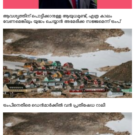
ആവശ്യത്തിന് പൊട്ടിക്കാനുള്ള ആയുധമുണ്ട്, എത്ര കാലം
വേണമെങ്കിലും യുദ്ധം ചെയ്യാന്‍ അമേരിക്ക സജ്ജമെന്ന് ട്രംപ്
ട്രംപിനെതിരെ ഡെന്‍മാര്‍ക്കില്‍ വന്‍ പ്രതിഷേധ റാലി