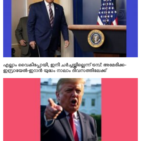
എല്ലാം വൈകിപ്പോയി, ഇനി ചര്‍ച്ചയ്ക്കില്ലെന്ന് ട്രമ്പ്: അമേരിക്ക-
ഇസ്രായേല്‍-ഇറാന്‍ യുദ്ധം നാലാം ദിവസത്തിലേക്ക്