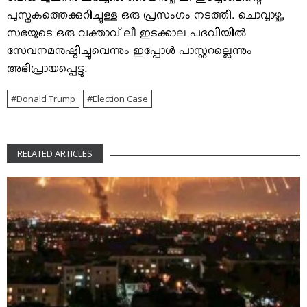
വേഡ് ലൂഥറന്‍ ചര്‍ച്ചില്‍ ഞായറാഴ്ച ലീ ഇയ്യോബിന്റെ
പുസ്തകത്തെക്കുറിച്ചുള്ള ഒരു പ്രസംഗം നടത്തി. ചൊവ്വാഴ്ച,
സഭയുടെ ഒരു വക്താവ് ലീ ഇടക്കാല പദവിയില്‍
സേവനമനുഷ്ഠിച്ചുവെന്നും ഇപ്പോള്‍ പാസ്റ്ററല്ലെന്നും
അഭിപ്രായപ്പെട്ടു.
Donald Trump
Election Case
RELATED ARTICLES