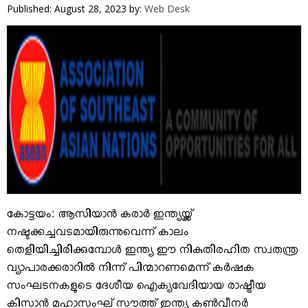
VIDEOS
Published: August 28, 2023
by:
Web Desk
YOUR SAY
COOKERY
KARSHAKAN
TOURS & TRAVEL
GREETINGS
CLASSIFIEDS
OBITUARY
കോട്ടയം: ആസിയാന്‍ കരാര്‍ ഇന്ത്യയ്ക്ക്
നഷ്ടക്കച്ചവടമായിരുന്നുവെന്ന് കാലം
തെളിയിച്ചിരിക്കുമ്പോള്‍ ഇന്ത്യ ഈ നികുതിരഹിത സ്വതന്ത്ര
വ്യാപാരക്കരാറില്‍ നിന്ന് പിന്മാറണമെന്ന് കര്‍ഷക
സംഘടനകളുടെ ദേശീയ ഐക്യവേദിയായ രാഷ്ട്രീയ
കിസാന്‍ മഹാസംഘ് സൗത്ത് ഇന്ത്യ കണ്‍വീനര്‍