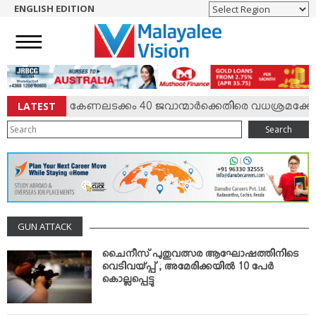
ENGLISH EDITION
HOME
NEWS
ENGLISH
NRI
LATEST
്‍ സംഘര്‍ഷം; കേണലടക്കം 40 ജവാന്മാര്‍ക്കെതിരെ വധശ്രമക്കേസ
ENTERTAINMENT
Search
MV SPECIAL
SPORTS
LIFESTYLE
TECH & AUTO
GUN ATTACK
SOCIAL SPHERE
EDITORIAL
ചൈനീസ് പുതുവത്സര ആഘോഷത്തിനിടെ
വെടിവയ്പ്പ് ; അമേരിക്കയില്‍ 10 പേര്‍
ARTS & LITERATURE
കൊല്ലപ്പെട്ടു
MAGAZINE