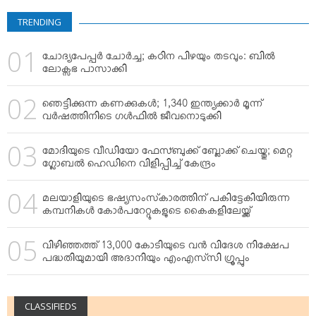
VIDEOS
TRENDING
YOUR SAY
COOKERY
ചോദ്യപേപ്പര്‍ ചോര്‍ച്ച; കഠിന പിഴയും തടവും: ബില്‍
KARSHAKAN
ലോക്സഭ പാസാക്കി
TOURS & TRAVEL
ഞെട്ടിക്കുന്ന കണക്കുകള്‍; 1,340 ഇന്ത്യക്കാര്‍ മൂന്ന്
GREETINGS
വര്‍ഷത്തിനിടെ ഗള്‍ഫില്‍ ജീവനൊടുക്കി
CLASSIFIEDS
മോദിയുടെ വീഡിയോ ഫേസ്ബുക്ക് ബ്ലോക്ക് ചെയ്തു; മെറ്റ
OBITUARY
ഗ്ലോബല്‍ ഹെഡിനെ വിളിപ്പിച്ച് കേന്ദ്രം
മലയാളിയുടെ ഭഷ്യസംസ്‌കാരത്തിന് പകിട്ടേകിയിരുന്ന
കമ്പനികള്‍ കോര്‍പറേറ്റുകളുടെ കൈകളിലേയ്ക്ക്
വിഴിഞ്ഞത്ത് 13,000 കോടിയുടെ വന്‍ വിദേശ നിക്ഷേപ
പദ്ധതിയുമായി അദാനിയും എംഎസ്‌സി ഗ്രൂപ്പും
CLASSIFIEDS