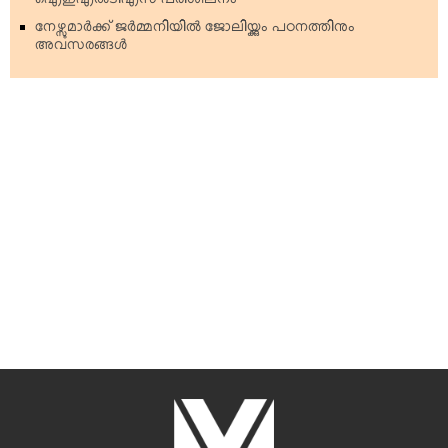
ഐഇഎല്‍ടിഎസ് പരിശീലനം
നേഴ്സുമാര്‍ക്ക് ജര്‍മ്മനിയില്‍ ജോലിയ്ക്കും പഠനത്തിനും
അവസരങ്ങള്‍