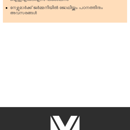
ഐഇഎല്‍ടിഎസ് പരിശീലനം
നേഴ്സുമാര്‍ക്ക് ജര്‍മ്മനിയില്‍ ജോലിയ്ക്കും പഠനത്തിനും
അവസരങ്ങള്‍