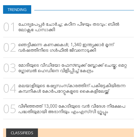
VIDEOS
TRENDING
YOUR SAY
COOKERY
ചോദ്യപേപ്പര്‍ ചോര്‍ച്ച; കഠിന പിഴയും തടവും: ബില്‍
KARSHAKAN
ലോക്സഭ പാസാക്കി
TOURS & TRAVEL
ഞെട്ടിക്കുന്ന കണക്കുകള്‍; 1,340 ഇന്ത്യക്കാര്‍ മൂന്ന്
GREETINGS
വര്‍ഷത്തിനിടെ ഗള്‍ഫില്‍ ജീവനൊടുക്കി
CLASSIFIEDS
മോദിയുടെ വീഡിയോ ഫേസ്ബുക്ക് ബ്ലോക്ക് ചെയ്തു; മെറ്റ
OBITUARY
ഗ്ലോബല്‍ ഹെഡിനെ വിളിപ്പിച്ച് കേന്ദ്രം
മലയാളിയുടെ ഭഷ്യസംസ്‌കാരത്തിന് പകിട്ടേകിയിരുന്ന
കമ്പനികള്‍ കോര്‍പറേറ്റുകളുടെ കൈകളിലേയ്ക്ക്
വിഴിഞ്ഞത്ത് 13,000 കോടിയുടെ വന്‍ വിദേശ നിക്ഷേപ
പദ്ധതിയുമായി അദാനിയും എംഎസ്‌സി ഗ്രൂപ്പും
CLASSIFIEDS