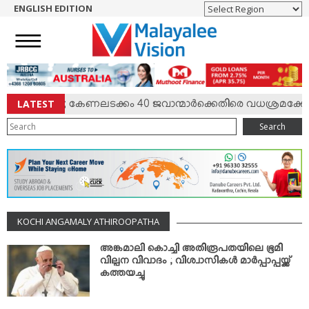
ENGLISH EDITION
HOME
NEWS
ENGLISH
NRI
LATEST
്‍ സംഘര്‍ഷം; കേണലടക്കം 40 ജവാന്മാര്‍ക്കെതിരെ വധശ്രമക്കേസ
ENTERTAINMENT
Search
MV SPECIAL
SPORTS
LIFESTYLE
TECH & AUTO
KOCHI ANGAMALY ATHIROOPATHA
SOCIAL SPHERE
EDITORIAL
അങ്കമാലി കൊച്ചി അതിരൂപതയിലെ ഭൂമി
വില്പന വിവാദം ; വിശ്വാസികള്‍ മാര്‍പ്പാപ്പയ്ക്ക്
ARTS & LITERATURE
കത്തയച്ചു
MAGAZINE