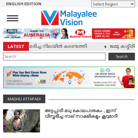
ENGLISH EDITION
HOME
NEWS
ENGLISH
NRI
LATEST
 യുവാവ് മരിച്ച നിലയില്‍ കണ്ടെത്തി
ജമ്മു കശ്മീരി
♦
ENTERTAINMENT
Search
MV SPECIAL
SPORTS
LIFESTYLE
TECH & AUTO
MADHU ATTAPADI
SOCIAL SPHERE
EDITORIAL
അട്ടപ്പാടി മധു കൊലപാതകം ; ഇന്ന്
വിസ്തരിച്ച നാല് സാക്ഷികളും കൂറുമാറി
ARTS & LITERATURE
MAGAZINE