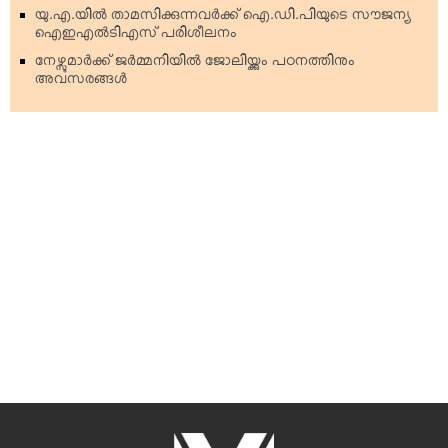
യു.എ.യില്‍ താമസിക്കുന്നവര്‍ക്ക് ഐ.ഡി.പിയുടെ സൗജന്യ
ഐഇഎല്‍ടിഎസ് പരിശീലനം
നേഴ്സുമാര്‍ക്ക് ജര്‍മ്മനിയില്‍ ജോലിയ്ക്കും പഠനത്തിനും
അവസരങ്ങള്‍