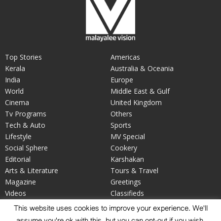
Top Stories
Americas
Kerala
Australia & Oceania
India
Europe
World
Middle East & Gulf
Cinema
United Kingdom
Tv Programs
Others
Tech & Auto
Sports
Lifestyle
MV Special
Social Sphere
Cookery
Editorial
Karshakan
Arts & Literature
Tours & Travel
Magazine
Greetings
Videos
Classifieds
Your Say
Obituary
This website uses cookies to improve your experience. We'll