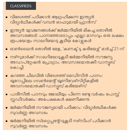
CLASSIFIEDS
വിദേശത്ത് പഠിക്കാന്‍ ആഗ്രഹിക്കുന്ന ഇന്ത്യന്‍
വിദ്യാര്‍ഥികള്‍ക്ക് വമ്പന്‍ ഓഫറുമായി ഫ്രാന്‍സ്
ഇന്ത്യന്‍ യുവജനങ്ങള്‍ക്ക് ജര്‍മ്മനിയില്‍ മികച്ച തൊഴില്‍
അവസരങ്ങള്‍: പഠനത്തോടൊപ്പം എല്ലാ മാസവും ഒരു ലക്ഷം
രൂപയോളം സാലറിയോടു കൂടിയ കോഴ്സുകള്‍
ഓണ്‍ലൈന്‍ തൊഴില്‍ മേള, ‘കണക്ട് ടു കരിയേഴ്സ്’ മാര്‍ച്ച് 21-ന്
നഴ്‌സുമാര്‍ക്ക് സാലറിയോടുകൂടി ജര്‍മ്മനിയില്‍ സൗജന്യ
അഡാപ്റ്റേഷന്‍ പ്രോഗ്രാം: അവസരമൊരുക്കി ഡാന്യൂബ്
കൊച്ചി
കുറഞ്ഞ ചിലവില്‍ വിദേശത്ത് മെഡിസിന്‍ പഠനം:
യൂറോപ്പിലെ ഗവണ്‍മെന്റ് യൂണിവേഴ്‌സിറ്റികളില്‍
അവസരമൊരുക്കി ഡാന്യൂബ് കരിയേഴ്‌സ്
പാരിസില്‍ പഠനവും ജോലിയും പിന്നെ രണ്ടു വര്‍ഷം പോസ്റ്റ്
സ്റ്റഡിവര്‍ക്കും: അപേക്ഷകള്‍ ക്ഷണിക്കുന്നു
ജര്‍മ്മനിയില്‍ സൗജന്യമായി പഠിക്കാം: വിദ്യാര്‍ത്ഥികള്‍ക്കു
സുവര്‍ണ്ണ അവസരം
ജര്‍മ്മനിയില്‍ സ്‌റ്റൈപ്പന്റോടുകൂടി നഴ്‌സിംഗ് പഠിക്കാന്‍
സുവര്‍ണ്ണ അവസരം