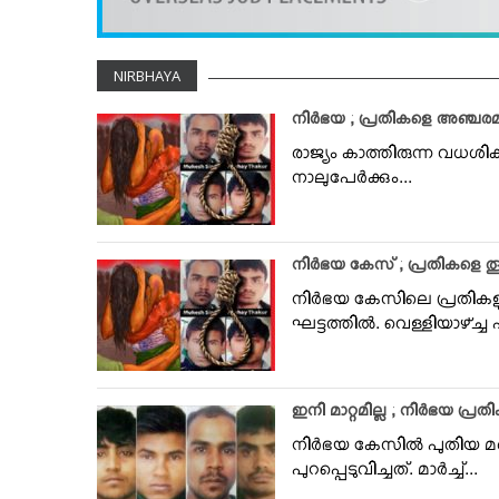
VIDEOS
YOUR SAY
NIRBHAYA
COOKERY
KARSHAKAN
നിര്‍ഭയ ; പ്രതികളെ അഞ്ചരമണി
TOURS & TRAVEL
രാജ്യം കാത്തിരുന്ന വധശിക
നാലുപേര്‍ക്കും...
GREETINGS
CLASSIFIEDS
OBITUARY
നിര്‍ഭയ കേസ് ; പ്രതികളെ തൂക
നിര്‍ഭയ കേസിലെ പ്രതികള
ഘട്ടത്തില്‍. വെള്ളിയാഴ്ച്ച പു
ഇനി മാറ്റമില്ല ; നിര്‍ഭയ 
നിര്‍ഭയ കേസില്‍ പുതിയ 
പുറപ്പെടുവിച്ചത്. മാര്‍ച്ച്...