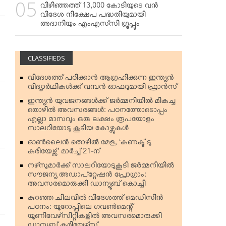
വിഴിഞ്ഞത്ത് 13,000 കോടിയുടെ വന്‍
വിദേശ നിക്ഷേപ പദ്ധതിയുമായി
അദാനിയും എംഎസ്‌സി ഗ്രൂപ്പും
CLASSIFIEDS
വിദേശത്ത് പഠിക്കാന്‍ ആഗ്രഹിക്കുന്ന ഇന്ത്യന്‍
വിദ്യാര്‍ഥികള്‍ക്ക് വമ്പന്‍ ഓഫറുമായി ഫ്രാന്‍സ്
ഇന്ത്യന്‍ യുവജനങ്ങള്‍ക്ക് ജര്‍മ്മനിയില്‍ മികച്ച
തൊഴില്‍ അവസരങ്ങള്‍: പഠനത്തോടൊപ്പം
എല്ലാ മാസവും ഒരു ലക്ഷം രൂപയോളം
സാലറിയോടു കൂടിയ കോഴ്സുകള്‍
ഓണ്‍ലൈന്‍ തൊഴില്‍ മേള, ‘കണക്ട് ടു
കരിയേഴ്സ്’ മാര്‍ച്ച് 21-ന്
നഴ്‌സുമാര്‍ക്ക് സാലറിയോടുകൂടി ജര്‍മ്മനിയില്‍
സൗജന്യ അഡാപ്റ്റേഷന്‍ പ്രോഗ്രാം:
അവസരമൊരുക്കി ഡാന്യൂബ് കൊച്ചി
കുറഞ്ഞ ചിലവില്‍ വിദേശത്ത് മെഡിസിന്‍
പഠനം: യൂറോപ്പിലെ ഗവണ്‍മെന്റ്
യൂണിവേഴ്‌സിറ്റികളില്‍ അവസരമൊരുക്കി