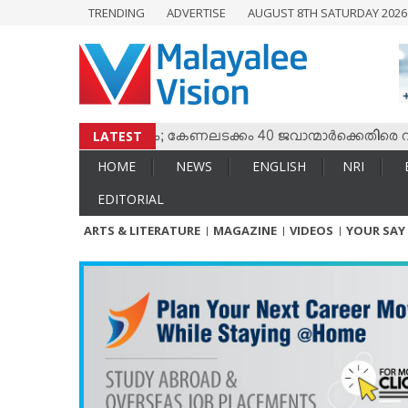
TRENDING
ADVERTISE
AUGUST 8TH SATURDAY 202
HOME
NEWS
ENGLISH
NRI
LATEST
ം തമ്മില്‍ സംഘര്‍ഷം; കേണലടക്കം 40 ജവാന്മാര്‍ക്കെതിരെ വധശ
ENTERTAINMENT
HOME
NEWS
ENGLISH
NRI
MV SPECIAL
EDITORIAL
SPORTS
ARTS & LITERATURE
MAGAZINE
VIDEOS
YOUR SAY
LIFESTYLE
TECH & AUTO
SOCIAL SPHERE
EDITORIAL
ARTS & LITERATURE
MAGAZINE