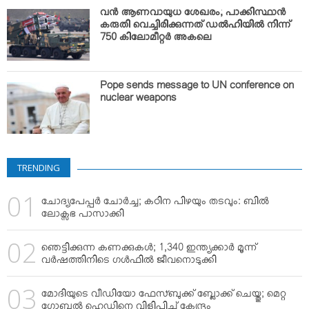
VIDEOS
വന്‍ ആണവായുധ ശേഖരം; പാക്കിസ്ഥാന്‍
YOUR SAY
കരുതി വെച്ചിരിക്കുന്നത് ഡല്‍ഹിയില്‍ നിന്ന്
750 കിലോമീറ്റര്‍ അകലെ
COOKERY
KARSHAKAN
Pope sends message to UN conference on
TOURS & TRAVEL
nuclear weapons
GREETINGS
CLASSIFIEDS
OBITUARY
TRENDING
ചോദ്യപേപ്പര്‍ ചോര്‍ച്ച; കഠിന പിഴയും തടവും: ബില്‍
ലോക്സഭ പാസാക്കി
ഞെട്ടിക്കുന്ന കണക്കുകള്‍; 1,340 ഇന്ത്യക്കാര്‍ മൂന്ന്
വര്‍ഷത്തിനിടെ ഗള്‍ഫില്‍ ജീവനൊടുക്കി
മോദിയുടെ വീഡിയോ ഫേസ്ബുക്ക് ബ്ലോക്ക് ചെയ്തു; മെറ്റ
ഗ്ലോബല്‍ ഹെഡിനെ വിളിപ്പിച്ച് കേന്ദ്രം