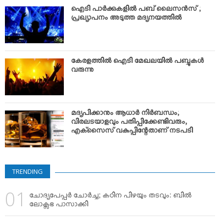
VIDEOS
ഐടി പാര്‍ക്കുകളില്‍ പബ് ലൈസന്‍സ് ;
YOUR SAY
പ്രഖ്യാപനം അടുത്ത മദ്യനയത്തില്‍
COOKERY
KARSHAKAN
കേരളത്തില്‍ ഐടി മേഖലയില്‍ പബ്ബുകള്‍
TOURS & TRAVEL
വരുന്നു
GREETINGS
CLASSIFIEDS
OBITUARY
മദ്യപിക്കാനും ആധാര്‍ നിര്‍ബന്ധം;
വിരലടയാളവും പതിപ്പിക്കേണ്ടിവരും,
എക്‌സൈസ് വകുപ്പിന്റേതാണ് നടപടി
TRENDING
ചോദ്യപേപ്പര്‍ ചോര്‍ച്ച; കഠിന പിഴയും തടവും: ബില്‍
ലോക്സഭ പാസാക്കി