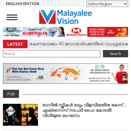
ENGLISH EDITION
HOME
NEWS
ENGLISH
NRI
LATEST
്‍ സംഘര്‍ഷം; കേണലടക്കം 40 ജവാന്മാര്‍ക്കെതിരെ വധശ്രമക്കേസ
ENTERTAINMENT
Search
MV SPECIAL
SPORTS
LIFESTYLE
TECH & AUTO
PUB
SOCIAL SPHERE
EDITORIAL
ബാറില്‍ സ്ത്രീകള്‍ മദ്യം വിളമ്പിയതിനു കേസ് ;
എക്‌സൈസ് നടപടി ഹൈ കോടതി
ARTS & LITERATURE
വിധിയുടെ ലംഘനം
MAGAZINE