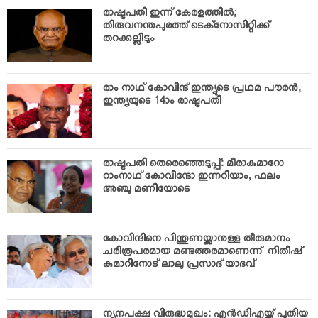
VIDEOS
രാഷ്ട്രപതി ഇന്ന് കേരളത്തില്‍;
YOUR SAY
തിരുവനന്തപുരത്ത് ടെക്‌നോസിറ്റിക്ക്
തറക്കല്ലിടും
COOKERY
KARSHAKAN
രാം നാഥ് കോവിന്ദ് ഇന്ത്യുടെ പ്രഥമ പൗരന്‍;
TOURS & TRAVEL
ഇന്ത്യയുടെ 14ാം രാഷ്ട്രപതി
GREETINGS
CLASSIFIEDS
OBITUARY
രാഷ്ട്രപതി തെരെഞ്ഞെടുപ്പ്: മീരാകുമാറോ
റാംനാഥ് കോവിന്ദോ ഇന്നറിയാം, ഫലം
അഞ്ചു മണിയോടെ
കോവിന്ദിനെ പിന്തുണയ്ക്കാനുള്ള തീരുമാനം
ചരിത്രപരമായ മണ്ടത്തരമാണെന്ന് നിതീഷ്
കുമാറിനോട് ലാലു പ്രസാദ് യാദവ്
ന്യൂനപക്ഷ വിരുദ്ധമുഖം: എന്‍ഡിഎയ്ക്ക് പുതിയ