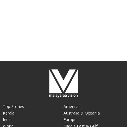
Top Stories
Americas
Kerala
Australia & Oceania
India
Europe
World
Middle East & Gulf