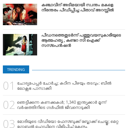
VIDEOS
കഞ്ചാവിന് അടിമയായി സ്വന്തം മകളെ
YOUR SAY
നിരന്തരം പീഡിപ്പിച്ച പിതാവ് അറസ്റ്റില്‍
COOKERY
KARSHAKAN
പീഡനത്തെതുടര്‍ന്ന്‍ പത്തുവയസുകാരിയുടെ
TOURS & TRAVEL
ആത്മഹത്യ ; കുണ്ടറ സി ഐക്ക്
സസ്പെന്‍ഷന്‍
GREETINGS
CLASSIFIEDS
OBITUARY
TRENDING
ചോദ്യപേപ്പര്‍ ചോര്‍ച്ച; കഠിന പിഴയും തടവും: ബില്‍
ലോക്സഭ പാസാക്കി
ഞെട്ടിക്കുന്ന കണക്കുകള്‍; 1,340 ഇന്ത്യക്കാര്‍ മൂന്ന്
വര്‍ഷത്തിനിടെ ഗള്‍ഫില്‍ ജീവനൊടുക്കി
മോദിയുടെ വീഡിയോ ഫേസ്ബുക്ക് ബ്ലോക്ക് ചെയ്തു; മെറ്റ
ഗ്ലോബല്‍ ഹെഡിനെ വിളിപ്പിച്ച് കേന്ദ്രം