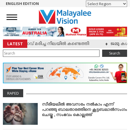
ENGLISH EDITION
HOME
NEWS
ENGLISH
NRI
LATEST
യാളി യുവാവ് മരിച്ച നിലയില്‍ കണ്ടെത്തി
ജമ്മു കശ്
♦
ENTERTAINMENT
Search
MV SPECIAL
SPORTS
LIFESTYLE
TECH & AUTO
RAPED
SOCIAL SPHERE
EDITORIAL
സീരിയലില്‍ അവസരം നല്‍കാം എന്ന്
പറഞ്ഞു ബാലതാരത്തിനെ കൂട്ടബലാല്‍സംഗം
ARTS & LITERATURE
ചെയ്തു ; സംഭവം കൊല്ലത്ത്
MAGAZINE