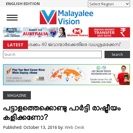
ENGLISH EDITION
HOME
NEWS
ENGLISH
NRI
LATEST
േണലടക്കം 40 ജവാന്മാര്‍ക്കെതിരെ വധശ്രമക്കേസ്
വി
♦
ENTERTAINMENT
Search
MV SPECIAL
SPORTS
LIFESTYLE
TECH & AUTO
MAGAZINE
SOCIAL SPHERE
EDITORIAL
പട്ടാളത്തെക്കൊണ്ടു പാര്‍ട്ടി രാഷ്ട്രീയം
ARTS & LITERATURE
കളിക്കണോ?
MAGAZINE
Published: October 13, 2016
by:
Web Desk