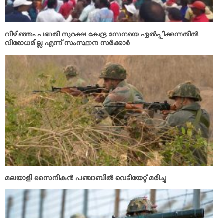
വിഴിഞ്ഞം പദ്ധതി സുരക്ഷ കേന്ദ്ര സേനയെ ഏല്‍പ്പിക്കുന്നതില്‍
വിരോധമില്ല എന്ന് സംസ്ഥാന സര്‍ക്കാര്‍
മലയാളി സൈനികന്‍ പഞ്ചാബില്‍ വെടിയേറ്റ് മരിച്ചു