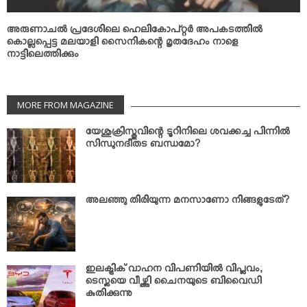
അരുണാചല്‍ പ്രദേശിലെ ഹെലികോപ്റ്റര്‍ അപകടത്തില്‍
കൊല്ലപ്പെട്ട മലയാളി സൈനികന്റെ മൃതദേഹം നാളെ
നാട്ടിലെത്തിക്കും
MORE FROM MAGAZINE
യേശുക്രിസ്തുവിന്റെ ടൂറിനിലെ ശവക്കച്ച പിന്നില്‍
സിന്ധുനദീതട ബന്ധമോ?
അലഞ്ഞു തിരിയുന്ന മനസാണോ നിങ്ങളുടേത്?
ഇലക്ട്രിക് വാഹന വിപണിയില്‍ വിപ്ലവം;
ടെസ്ലയെ വീഴ്ത്തി ചൈനയുടെ ബിവൈഡി
കുതിക്കുന്നു