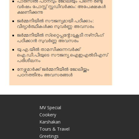
പാരിസില്‍ പഠനവും ജോലിയും പിന്നെ രണ്ടു
വര്‍ഷം പോസ്റ്റ് സ്റ്റഡിവര്‍ക്കും: അപേക്ഷകള്‍
ക്ഷണിക്കുന്നു
ജര്‍മ്മനിയില്‍ സൗജന്യമായി പഠിക്കാം:
വിദ്യാര്‍ത്ഥികള്‍ക്കു സുവര്‍ണ്ണ അവസരം
ജര്‍മ്മനിയില്‍ സ്‌റ്റൈപ്പന്റോടുകൂടി നഴ്‌സിംഗ്
പഠിക്കാന്‍ സുവര്‍ണ്ണ അവസരം
യു.എ.യില്‍ താമസിക്കുന്നവര്‍ക്ക്
ഐ.ഡി.പിയുടെ സൗജന്യ ഐഇഎല്‍ടിഎസ്
പരിശീലനം
നേഴ്സുമാര്‍ക്ക് ജര്‍മ്മനിയില്‍ ജോലിയ്ക്കും
പഠനത്തിനും അവസരങ്ങള്‍
MV Special
Cookery
Karshakan
e
Tours & Travel
Greetings