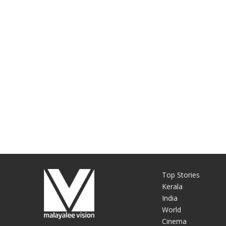
Top Stories
Kerala
India
World
Cinema