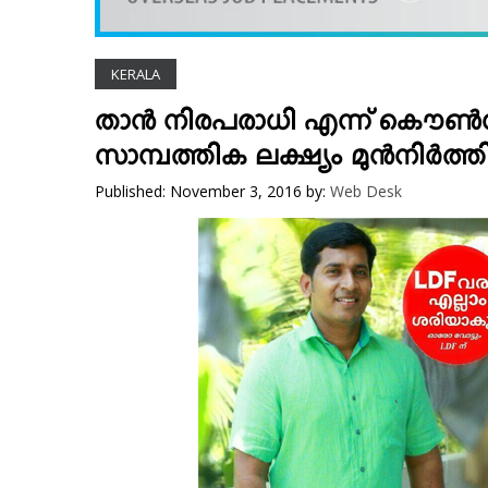
VIDEOS
YOUR SAY
KERALA
COOKERY
KARSHAKAN
താന്‍ നിരപരാധി എന്ന് കൌണ്
TOURS & TRAVEL
സാമ്പത്തിക ലക്ഷ്യം മുന്‍നിര്‍ത്ത
GREETINGS
Published: November 3, 2016
by:
Web Desk
CLASSIFIEDS
OBITUARY