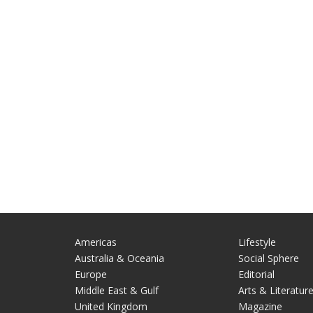
Americas
Lifestyle
Australia & Oceania
Social Sphere
Europe
Editorial
Middle East & Gulf
Arts & Literatur
United Kingdom
Magazine