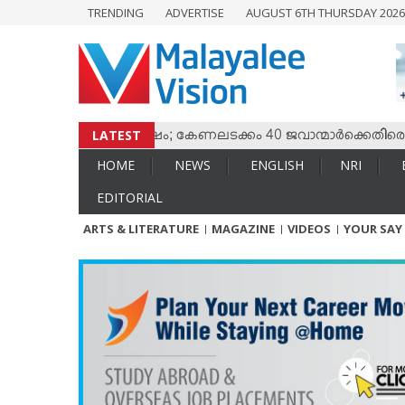
TRENDING
ADVERTISE
AUGUST 6TH THURSDAY 202
HOME
NEWS
ENGLISH
NRI
LATEST
 തമ്മില്‍ സംഘര്‍ഷം; കേണലടക്കം 40 ജവാന്മാര്‍ക്കെതിരെ വധശ്
ENTERTAINMENT
HOME
NEWS
ENGLISH
NRI
MV SPECIAL
EDITORIAL
SPORTS
ARTS & LITERATURE
MAGAZINE
VIDEOS
YOUR SAY
LIFESTYLE
TECH & AUTO
SOCIAL SPHERE
EDITORIAL
ARTS & LITERATURE
MAGAZINE