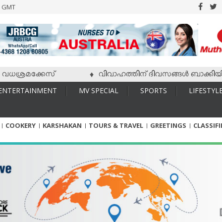
6 GMT
രമക്കേസ്
വിവാഹത്തിന് ദിവസങ്ങള്‍ ബാക്കിയിരിക്കേ 
♦
ENTERTAINMENT
MV SPECIAL
SPORTS
LIFESTYL
COOKERY
KARSHAKAN
TOURS & TRAVEL
GREETINGS
CLASSIF