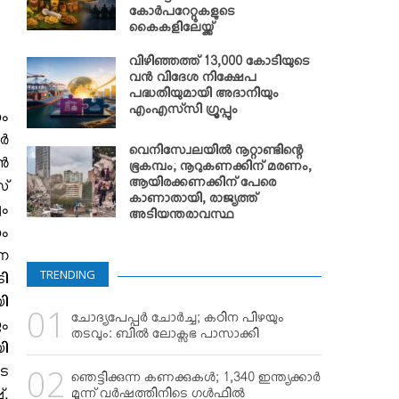
കോര്‍പറേറ്റുകളുടെ
കൈകളിലേയ്ക്ക്
വിഴിഞ്ഞത്ത് 13,000 കോടിയുടെ
വന്‍ വിദേശ നിക്ഷേപ
പദ്ധതിയുമായി അദാനിയും
എംഎസ്‌സി ഗ്രൂപ്പും
ും
്‍
വെനിസ്വേലയില്‍ നൂറ്റാണ്ടിന്റെ
്‍
ഭൂകമ്പം; നൂറുകണക്കിന് മരണം,
ആയിരക്കണക്കിന് പേരെ
സ്
കാണാതായി, രാജ്യത്ത്
ും
അടിയന്തരാവസ്ഥ
ും
നെ
TRENDING
ടി
യി
ചോദ്യപേപ്പര്‍ ചോര്‍ച്ച; കഠിന പിഴയും
ും
തടവും: ബില്‍ ലോക്സഭ പാസാക്കി
യി
െ
ഞെട്ടിക്കുന്ന കണക്കുകള്‍; 1,340 ഇന്ത്യക്കാര്‍
്.
മൂന്ന് വര്‍ഷത്തിനിടെ ഗള്‍ഫില്‍