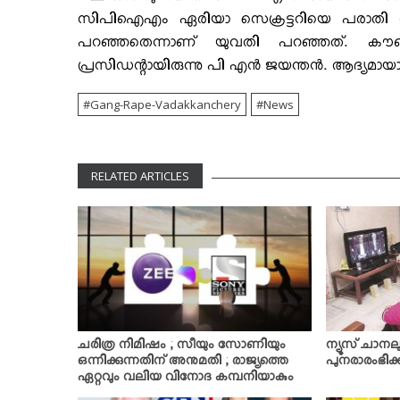
സിപിഐഎം ഏരിയാ സെക്രട്ടറിയെ പരാതി അറിയിച്
പറഞ്ഞതെന്നാണ് യുവതി പറഞ്ഞത്. കൗണ്‍
പ്രസിഡന്റായിരുന്നു പി എന്‍ ജയന്തന്‍. ആദ്യമാ
Gang-Rape-Vadakkanchery
News
RELATED ARTICLES
ചരിത്ര നിമിഷം ; സീയും സോണിയും
ന്യൂസ് ചാനലു
ഒന്നിക്കുന്നതിന് അനുമതി ; രാജ്യത്തെ
പുനരാരംഭിക്ക
ഏറ്റവും വലിയ വിനോദ കമ്പനിയാകും