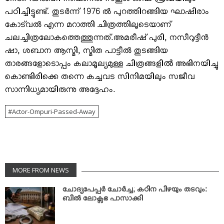
നേടി. ഡൽഹി നാഷണല്‍ സ്‌കൂള്‍ ഓഫ് ഡ്രാമയിലും
പഠിച്ചിട്ടുണ്ട്. തുടര്‍ന്ന് 1976 ല്‍ പുറത്തിറങ്ങിയ ഘാഷിരാം
കോട്‌വല്‍ എന്ന മറാത്തി ചിത്രത്തിലൂടെയാണ്
ചലച്ചിത്രലോകത്തെത്തുന്നത്.അമരീഷ് പുരി, നസീറുദ്ദീന്‍
ഷാ, ശബാന ആസ്മി, സ്മിത പാട്ടീല്‍ തുടങ്ങിയ
താരങ്ങളോടൊപ്പം കലാമൂല്യമുള്ള ചിത്രങ്ങളിൽ അഭിനയിച്ചു
കൊണ്ടിരിക്കെ തന്നെ കച്ചവട സിനിമയിലും സജീവ
സാന്നിധ്യമായിരുന്നു അദ്ദേഹം.
Actor-Ompuri-Passed-Away
MORE FROM NEWS
ചോദ്യപേപ്പര്‍ ചോര്‍ച്ച; കഠിന പിഴയും തടവും:
ബില്‍ ലോക്സഭ പാസാക്കി