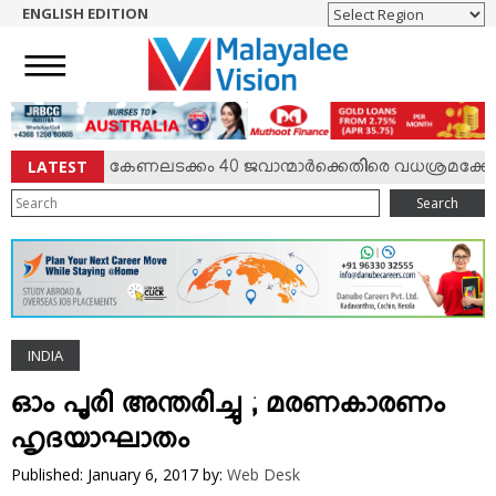
ENGLISH EDITION
HOME
NEWS
ENGLISH
NRI
LATEST
‍ സംഘര്‍ഷം; കേണലടക്കം 40 ജവാന്മാര്‍ക്കെതിരെ വധശ്രമക്കേസ്
ENTERTAINMENT
Search
MV SPECIAL
SPORTS
LIFESTYLE
TECH & AUTO
INDIA
SOCIAL SPHERE
EDITORIAL
ഓം പൂരി അന്തരിച്ചു ; മരണകാരണം
ARTS & LITERATURE
ഹൃദയാഘാതം
MAGAZINE
Published: January 6, 2017
by:
Web Desk