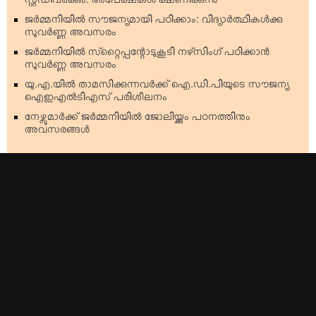
സ്റ്റഡിവര്‍ക്കും: അപേക്ഷകള്‍ ക്ഷണിക്കുന്നു
ജര്‍മ്മനിയില്‍ സൗജന്യമായി പഠിക്കാം: വിദ്യാര്‍ത്ഥികള്‍ക്കു
സുവര്‍ണ്ണ അവസരം
ജര്‍മ്മനിയില്‍ സ്‌റ്റൈപ്പന്റോടുകൂടി നഴ്‌സിംഗ് പഠിക്കാന്‍
സുവര്‍ണ്ണ അവസരം
യു.എ.യില്‍ താമസിക്കുന്നവര്‍ക്ക് ഐ.ഡി.പിയുടെ സൗജന്യ
ഐഇഎല്‍ടിഎസ് പരിശീലനം
നേഴ്സുമാര്‍ക്ക് ജര്‍മ്മനിയില്‍ ജോലിയ്ക്കും പഠനത്തിനും
അവസരങ്ങള്‍
Top Stories
Americas
Kerala
Australia & Oceania