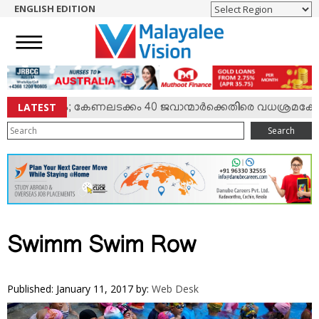
ENGLISH EDITION
HOME
NEWS
ENGLISH
NRI
LATEST
്‍ സംഘര്‍ഷം; കേണലടക്കം 40 ജവാന്മാര്‍ക്കെതിരെ വധശ്രമക്കേസ
ENTERTAINMENT
Search
MV SPECIAL
SPORTS
LIFESTYLE
TECH & AUTO
SOCIAL SPHERE
Swimm Swim Row
EDITORIAL
ARTS & LITERATURE
Published: January 11, 2017
by:
Web Desk
MAGAZINE