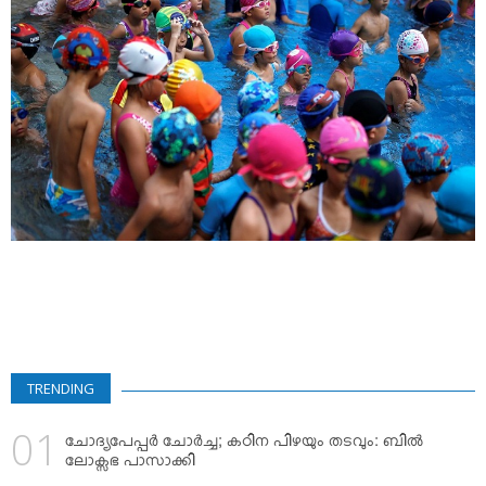
VIDEOS
YOUR SAY
COOKERY
KARSHAKAN
TOURS & TRAVEL
GREETINGS
CLASSIFIEDS
OBITUARY
TRENDING
ചോദ്യപേപ്പര്‍ ചോര്‍ച്ച; കഠിന പിഴയും തടവും: ബില്‍
ലോക്സഭ പാസാക്കി