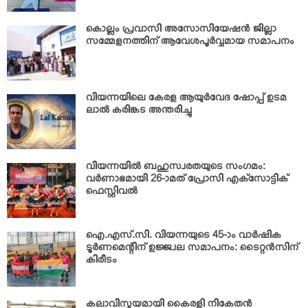
കൊല്ലം പ്രവാസി അസോസിയേഷന്‍ ജില്ലാ
സമ്മേളനത്തിന് ആവേശപൂര്‍വ്വമായ സമാപനം
വിയന്നയിലെ കേരള ആയുര്‍വേദ ഷോപ്പ് ഉടമ
ലാല്‍ കരിങ്കട അന്തരിച്ചു
വിയന്നയില്‍ ബഹുസ്വരതയുടെ സംഗമം:
വര്‍ണാഭമായി 26-ാമത് പ്രോസി എക്‌സോട്ടിക്
ഫെസ്റ്റിവല്‍
ഐ.എസ്.സി. വിയന്നയുടെ 45-ാം വാര്‍ഷിക
ടൂര്‍ണമെന്റിന് ഉജ്ജ്വല സമാപനം: ടൈറ്റന്‍സിന്
കിരീടം
കലാവിസ്മയമായി കൈരളി നികേതന്‍