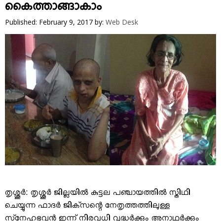
VIDEOS
കൈത്താങ്ങാകാം
YOUR SAY
Published: February 9, 2017
by:
Web Desk
COOKERY
KARSHAKAN
TOURS & TRAVEL
GREETINGS
CLASSIFIEDS
OBITUARY
തൃശ്ശൂര്‍: തൃശ്ശൂര്‍ ജില്ലയില്‍ കുട്ടല പഞ്ചായത്തില്‍ സ്തിഥി
ചെയ്യുന്ന ഫാദര്‍ ജിക്‌സന്റെ നേതൃത്തത്തിലുള്ള
സ്‌നേഹഭവന്‍ ഇന്ന് നിരവധി വൃദ്ധര്‍ക്കും അനാഥര്‍ക്കും