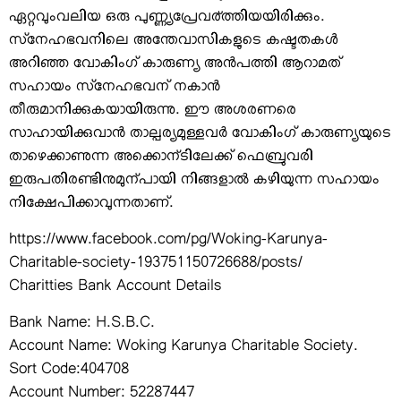
ഏറ്റവുംവലിയ ഒരു പുണ്ണ്യപ്രേവര്ത്തിയയിരിക്കും.
സ്‌നേഹഭവനിലെ അന്തേവാസികളുടെ കഷ്ടതകള്‍
അറിഞ്ഞ വോകിംഗ് കാരുണ്യ അന്‍പത്തി ആറാമത്
സഹായം സ്‌നേഹഭവന് നകാന്‍
തീരുമാനിക്കുകയായിരുന്നു. ഈ അശരണരെ
സാഹായിക്കുവാന്‍ താല്പര്യമുള്ളവര്‍ വോകിംഗ് കാരുണ്യയുടെ
താഴെക്കാണുന്ന അക്കൊന്ടിലേക്ക് ഫെബ്രുവരി
ഇരുപതിരണ്ടിനുമുന്പായി നിങ്ങളാല്‍ കഴിയുന്ന സഹായം
നിക്ഷേപിക്കാവുന്നതാണ്.
https://www.facebook.com/pg/Woking-Karunya-
Charitable-society-193751150726688/posts/
Charitties Bank Account Details
Bank Name: H.S.B.C.
Account Name: Woking Karunya Charitable Society.
Sort Code:404708
Account Number: 52287447