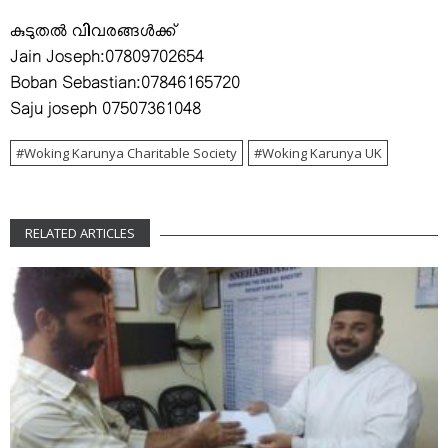
കുടുതല്‍ വിവരങ്ങള്‍ക്ക്
Jain Joseph:07809702654
Boban Sebastian:07846165720
Saju joseph 07507361048
Woking Karunya Charitable Society
Woking Karunya UK
RELATED ARTICLES