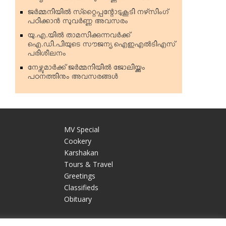
ജര്‍മ്മനിയില്‍ സ്‌റ്റൈപ്പന്റോടുകൂടി നഴ്‌സിംഗ്
പഠിക്കാന്‍ സുവര്‍ണ്ണ അവസരം
യു.എ.യില്‍ താമസിക്കുന്നവര്‍ക്ക്
ഐ.ഡി.പിയുടെ സൗജന്യ ഐഇഎല്‍ടിഎസ്
പരിശീലനം
നേഴ്സുമാര്‍ക്ക് ജര്‍മ്മനിയില്‍ ജോലിയ്ക്കും
പഠനത്തിനും അവസരങ്ങള്‍
MV Special
Cookery
Karshakan
e
Tours & Travel
Greetings
Classifieds
Obituary