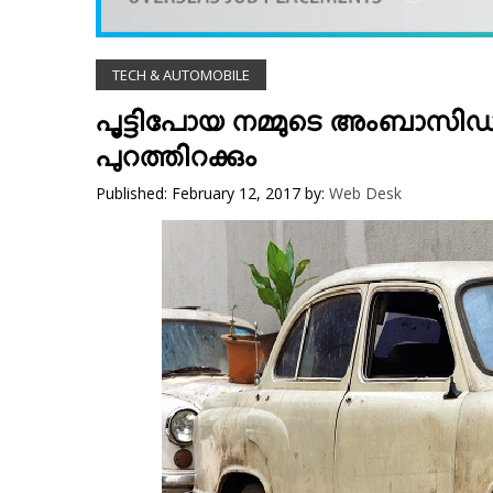
VIDEOS
YOUR SAY
TECH & AUTOMOBILE
COOKERY
KARSHAKAN
പൂട്ടിപോയ നമ്മുടെ അംബാസിഡര്‍
TOURS & TRAVEL
പുറത്തിറക്കും
GREETINGS
Published: February 12, 2017
by:
Web Desk
CLASSIFIEDS
OBITUARY