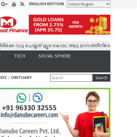
ENGLISH EDITION
 വധു ചെയ്തത് ക്രൂര കൊല; ആറു മാസത്തിനിടെ കാമുകനുമായി 4,400
E
TECH
SOCIAL SPHERE
IEDS
OBITUARY
Search