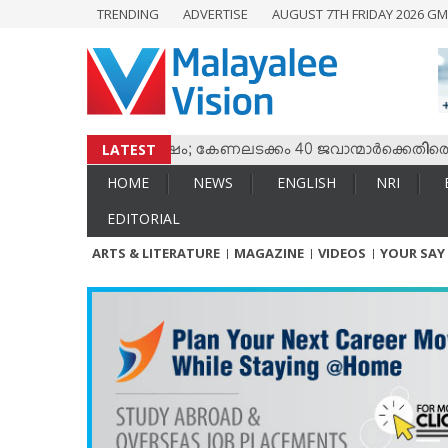
TRENDING
ADVERTISE
AUGUST 7TH FRIDAY 2026 GM
HOME
NEWS
ENGLISH
NRI
LATEST
ം തമ്മില്‍ സംഘര്‍ഷം; കേണലടക്കം 40 ജവാന്മാര്‍ക്കെതിരെ വധശ
ENTERTAINMENT
HOME
NEWS
ENGLISH
NRI
MV SPECIAL
EDITORIAL
SPORTS
ARTS & LITERATURE
MAGAZINE
VIDEOS
YOUR SAY
LIFESTYLE
TECH & AUTO
SOCIAL SPHERE
EDITORIAL
ARTS & LITERATURE
MAGAZINE