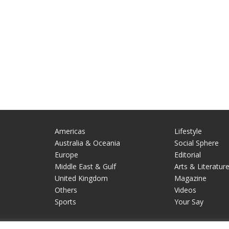
Americas
Lifestyle
Australia & Oceania
Social Sphere
Europe
Editorial
Middle East & Gulf
Arts & Literatur
United Kingdom
Magazine
Others
Videos
Sports
Your Say