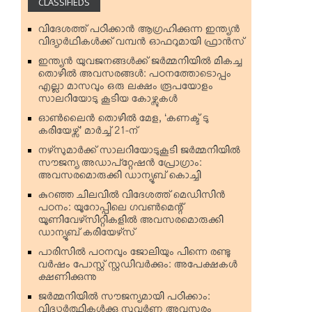
CLASSIFIEDS
വിദേശത്ത് പഠിക്കാന്‍ ആഗ്രഹിക്കുന്ന ഇന്ത്യന്‍
വിദ്യാര്‍ഥികള്‍ക്ക് വമ്പന്‍ ഓഫറുമായി ഫ്രാന്‍സ്
ഇന്ത്യന്‍ യുവജനങ്ങള്‍ക്ക് ജര്‍മ്മനിയില്‍ മികച്ച
തൊഴില്‍ അവസരങ്ങള്‍: പഠനത്തോടൊപ്പം
എല്ലാ മാസവും ഒരു ലക്ഷം രൂപയോളം
സാലറിയോടു കൂടിയ കോഴ്സുകള്‍
ഓണ്‍ലൈന്‍ തൊഴില്‍ മേള, ‘കണക്ട് ടു
കരിയേഴ്സ്’ മാര്‍ച്ച് 21-ന്
നഴ്‌സുമാര്‍ക്ക് സാലറിയോടുകൂടി ജര്‍മ്മനിയില്‍
സൗജന്യ അഡാപ്റ്റേഷന്‍ പ്രോഗ്രാം:
അവസരമൊരുക്കി ഡാന്യൂബ് കൊച്ചി
കുറഞ്ഞ ചിലവില്‍ വിദേശത്ത് മെഡിസിന്‍
പഠനം: യൂറോപ്പിലെ ഗവണ്‍മെന്റ്
യൂണിവേഴ്‌സിറ്റികളില്‍ അവസരമൊരുക്കി
ഡാന്യൂബ് കരിയേഴ്‌സ്
പാരിസില്‍ പഠനവും ജോലിയും പിന്നെ രണ്ടു
വര്‍ഷം പോസ്റ്റ് സ്റ്റഡിവര്‍ക്കും: അപേക്ഷകള്‍
ക്ഷണിക്കുന്നു
ജര്‍മ്മനിയില്‍ സൗജന്യമായി പഠിക്കാം:
വിദ്യാര്‍ത്ഥികള്‍ക്കു സുവര്‍ണ്ണ അവസരം