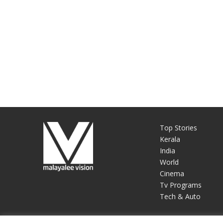
Top Stories
Kerala
India
World
Cinema
Tv Programs
Tech & Auto