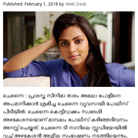
VIDEOS
Published: February 1, 2018
by:
Web Desk
YOUR SAY
COOKERY
KARSHAKAN
TOURS & TRAVEL
GREETINGS
CLASSIFIEDS
OBITUARY
ചെന്നൈ : പ്രശസ്ത സിനിമാ താരം അമലാ പോളിനെ
അപമാനിക്കാന്‍ ശ്രമിച്ച ചെന്നൈ വ്യവസായി പോലീസ്
പിടിയില്‍. ചെന്നൈ കൊട്ടിവാക്കം സ്വദേശി
അഴകേശനയൊണ് മാമ്പലം പോലീസ് കഴിഞ്ഞദിവസം
അറസ്റ്റ് ചെയ്തത്. ചെന്നൈ ടി നഗറിലെ സ്റ്റുഡിയോയിൽ
വച്ച് അഴകേശൻ അശ്ലീല സംഭാഷണം നടത്തിയെന്നും,