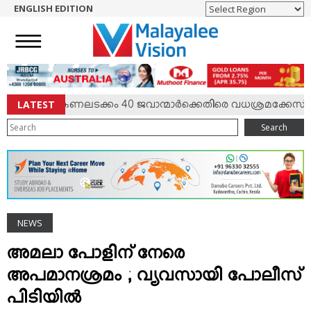
ENGLISH EDITION
HOME
NEWS
ENGLISH
NRI
LATEST
‍ഷം; കേണലടക്കം 40 ജവാന്മാര്‍ക്കെതിരെ വധശ്രമക്കേസ്
ENTERTAINMENT
Search
MV SPECIAL
SPORTS
LIFESTYLE
TECH & AUTO
NEWS
SOCIAL SPHERE
EDITORIAL
അമലാ പോളിന് നേരെ
ARTS & LITERATURE
അപമാനശ്രമം ; വ്യവസായി പോലീസ്
MAGAZINE
പിടിയില്‍