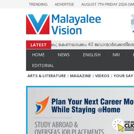
TRENDING
ADVERTISE
AUGUST 7TH FRIDAY 2026 GM
HOME
NEWS
ENGLISH
NRI
LATEST
ം തമ്മില്‍ സംഘര്‍ഷം; കേണലടക്കം 40 ജവാന്മാര്‍ക്കെതിരെ വധശ്
ENTERTAINMENT
HOME
NEWS
ENGLISH
NRI
MV SPECIAL
EDITORIAL
SPORTS
ARTS & LITERATURE
MAGAZINE
VIDEOS
YOUR SAY
LIFESTYLE
TECH & AUTO
SOCIAL SPHERE
EDITORIAL
ARTS & LITERATURE
MAGAZINE