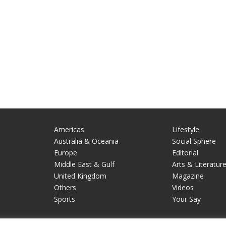
Americas
Lifestyle
Australia & Oceania
Social Sphere
Europe
Editorial
Middle East & Gulf
Arts & Literatur
United Kingdom
Magazine
Others
Videos
Sports
Your Say