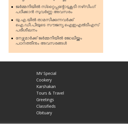
ജര്‍മ്മനിയില്‍ സ്‌റ്റൈപ്പന്റോടുകൂടി നഴ്‌സിംഗ്
പഠിക്കാന്‍ സുവര്‍ണ്ണ അവസരം
യു.എ.യില്‍ താമസിക്കുന്നവര്‍ക്ക്
ഐ.ഡി.പിയുടെ സൗജന്യ ഐഇഎല്‍ടിഎസ്
പരിശീലനം
നേഴ്സുമാര്‍ക്ക് ജര്‍മ്മനിയില്‍ ജോലിയ്ക്കും
പഠനത്തിനും അവസരങ്ങള്‍
MV Special
Cookery
Karshakan
e
Tours & Travel
Greetings
Classifieds
Obituary