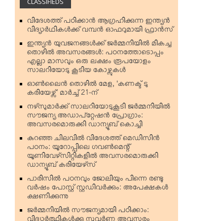
CLASSIFIEDS
വിദേശത്ത് പഠിക്കാന്‍ ആഗ്രഹിക്കുന്ന ഇന്ത്യന്‍
വിദ്യാര്‍ഥികള്‍ക്ക് വമ്പന്‍ ഓഫറുമായി ഫ്രാന്‍സ്
ഇന്ത്യന്‍ യുവജനങ്ങള്‍ക്ക് ജര്‍മ്മനിയില്‍ മികച്ച
തൊഴില്‍ അവസരങ്ങള്‍: പഠനത്തോടൊപ്പം
എല്ലാ മാസവും ഒരു ലക്ഷം രൂപയോളം
സാലറിയോടു കൂടിയ കോഴ്സുകള്‍
ഓണ്‍ലൈന്‍ തൊഴില്‍ മേള, ‘കണക്ട് ടു
കരിയേഴ്സ്’ മാര്‍ച്ച് 21-ന്
നഴ്‌സുമാര്‍ക്ക് സാലറിയോടുകൂടി ജര്‍മ്മനിയില്‍
സൗജന്യ അഡാപ്റ്റേഷന്‍ പ്രോഗ്രാം:
അവസരമൊരുക്കി ഡാന്യൂബ് കൊച്ചി
കുറഞ്ഞ ചിലവില്‍ വിദേശത്ത് മെഡിസിന്‍
പഠനം: യൂറോപ്പിലെ ഗവണ്‍മെന്റ്
യൂണിവേഴ്‌സിറ്റികളില്‍ അവസരമൊരുക്കി
ഡാന്യൂബ് കരിയേഴ്‌സ്
പാരിസില്‍ പഠനവും ജോലിയും പിന്നെ രണ്ടു
വര്‍ഷം പോസ്റ്റ് സ്റ്റഡിവര്‍ക്കും: അപേക്ഷകള്‍
ക്ഷണിക്കുന്നു
ജര്‍മ്മനിയില്‍ സൗജന്യമായി പഠിക്കാം:
വിദ്യാര്‍ത്ഥികള്‍ക്കു സുവര്‍ണ്ണ അവസരം