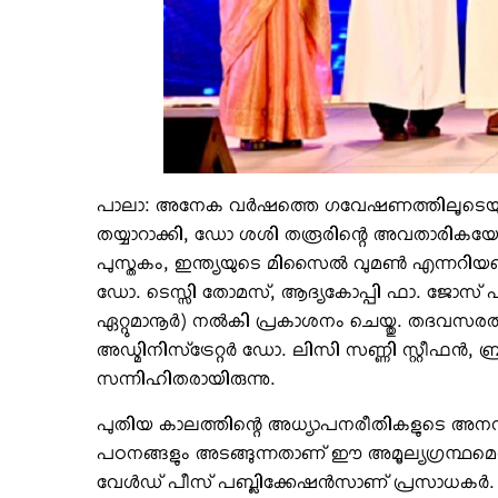
പാലാ: അനേക വര്‍ഷത്തെ ഗവേഷണത്തിലൂടെയു
തയ്യാറാക്കി, ഡോ ശശി തരൂരിന്റെ അവതാരികയോടെ പുറ
പുസ്തകം, ഇന്ത്യയുടെ മിസൈല്‍ വുമണ്‍ എന്നറിയപ്പെ
ഡോ. ടെസ്സി തോമസ്, ആദ്യകോപ്പി ഫാ. ജോസ് പറപ
ഏറ്റുമാനൂര്‍) നല്‍കി പ്രകാശനം ചെയ്തു. തദവസര
അഡ്മിനിസ്‌ട്രേറ്റര്‍ ഡോ. ലിസി സണ്ണി സ്റ്റീഫന്‍, ബ്ര
സന്നിഹിതരായിരുന്നു.
പുതിയ കാലത്തിന്റെ അധ്യാപനരീതികളുടെ അനന്ത
പഠനങ്ങളും അടങ്ങുന്നതാണ് ഈ അമൂല്യഗ്രന്ഥമെന
വേള്‍ഡ് പീസ് പബ്ലിക്കേഷന്‍സാണ് പ്രസാധകര്‍.