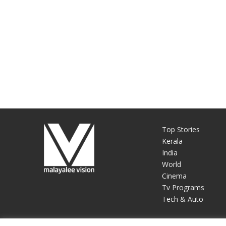
Top Stories
Kerala
India
World
Cinema
Tv Programs
Tech & Auto