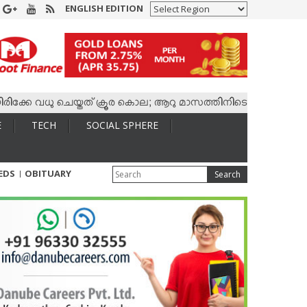
ENGLISH EDITION
 വധു ചെയ്തത് ക്രൂര കൊല; ആറു മാസത്തിനിടെ കാമുകനുമായി 4,400
E
TECH
SOCIAL SPHERE
IEDS
OBITUARY
Search