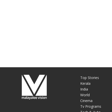
Top Stories
Kerala
India
World
Cinema
Tv Programs