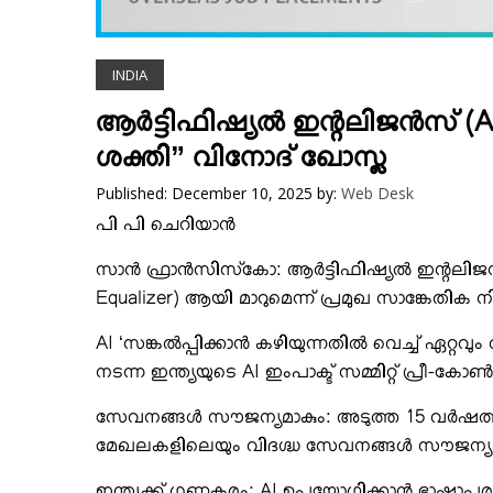
VIDEOS
YOUR SAY
INDIA
COOKERY
KARSHAKAN
ആര്‍ട്ടിഫിഷ്യല്‍ ഇന്റലിജന്‍സ്
TOURS & TRAVEL
ശക്തി” വിനോദ് ഖോസ്ല
GREETINGS
Published: December 10, 2025
by:
Web Desk
CLASSIFIEDS
പി പി ചെറിയാന്‍
OBITUARY
സാന്‍ ഫ്രാന്‍സിസ്‌കോ: ആര്‍ട്ടിഫിഷ്യല്‍ ഇന്റലി
Equalizer) ആയി മാറുമെന്ന് പ്രമുഖ സാങ്കേതിക ന
AI ‘സങ്കല്‍പ്പിക്കാന്‍ കഴിയുന്നതില്‍ വെച്ച് 
നടന്ന ഇന്ത്യയുടെ AI ഇംപാക്ട് സമ്മിറ്റ് പ്രീ-
സേവനങ്ങള്‍ സൗജന്യമാകും: അടുത്ത 15 വര്‍ഷത്തി
മേഖലകളിലെയും വിദഗ്ദ്ധ സേവനങ്ങള്‍ സൗജന്യമ