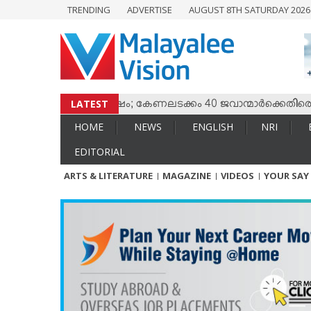
TRENDING
ADVERTISE
AUGUST 8TH SATURDAY 202
HOME
NEWS
ENGLISH
NRI
LATEST
ും തമ്മില്‍ സംഘര്‍ഷം; കേണലടക്കം 40 ജവാന്മാര്‍ക്കെതിരെ വധശ
ENTERTAINMENT
HOME
NEWS
ENGLISH
NRI
MV SPECIAL
EDITORIAL
SPORTS
ARTS & LITERATURE
MAGAZINE
VIDEOS
YOUR SAY
LIFESTYLE
TECH & AUTO
SOCIAL SPHERE
EDITORIAL
ARTS & LITERATURE
MAGAZINE