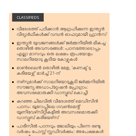
CLASSIFIEDS
വിദേശത്ത് പഠിക്കാന്‍ ആഗ്രഹിക്കുന്ന ഇന്ത്യന്‍
വിദ്യാര്‍ഥികള്‍ക്ക് വമ്പന്‍ ഓഫറുമായി ഫ്രാന്‍സ്
ഇന്ത്യന്‍ യുവജനങ്ങള്‍ക്ക് ജര്‍മ്മനിയില്‍ മികച്ച
തൊഴില്‍ അവസരങ്ങള്‍: പഠനത്തോടൊപ്പം
എല്ലാ മാസവും ഒരു ലക്ഷം രൂപയോളം
സാലറിയോടു കൂടിയ കോഴ്സുകള്‍
ഓണ്‍ലൈന്‍ തൊഴില്‍ മേള, ‘കണക്ട് ടു
കരിയേഴ്സ്’ മാര്‍ച്ച് 21-ന്
നഴ്‌സുമാര്‍ക്ക് സാലറിയോടുകൂടി ജര്‍മ്മനിയില്‍
സൗജന്യ അഡാപ്റ്റേഷന്‍ പ്രോഗ്രാം:
അവസരമൊരുക്കി ഡാന്യൂബ് കൊച്ചി
കുറഞ്ഞ ചിലവില്‍ വിദേശത്ത് മെഡിസിന്‍
പഠനം: യൂറോപ്പിലെ ഗവണ്‍മെന്റ്
യൂണിവേഴ്‌സിറ്റികളില്‍ അവസരമൊരുക്കി
ഡാന്യൂബ് കരിയേഴ്‌സ്
പാരിസില്‍ പഠനവും ജോലിയും പിന്നെ രണ്ടു
വര്‍ഷം പോസ്റ്റ് സ്റ്റഡിവര്‍ക്കും: അപേക്ഷകള്‍