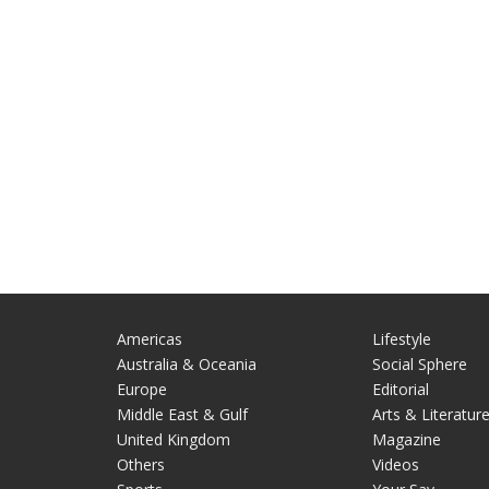
Americas
Lifestyle
Australia & Oceania
Social Sphere
Europe
Editorial
Middle East & Gulf
Arts & Literatur
United Kingdom
Magazine
Others
Videos