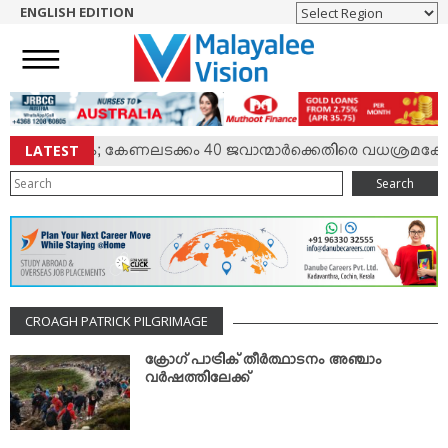
ENGLISH EDITION
HOME
NEWS
ENGLISH
NRI
LATEST
ല്‍ സംഘര്‍ഷം; കേണലടക്കം 40 ജവാന്മാര്‍ക്കെതിരെ വധശ്രമക്കേ
ENTERTAINMENT
Search
MV SPECIAL
SPORTS
LIFESTYLE
TECH & AUTO
CROAGH PATRICK PILGRIMAGE
SOCIAL SPHERE
EDITORIAL
ക്രോഗ് പാട്രിക് തീര്‍ത്ഥാടനം അഞ്ചാം
വര്‍ഷത്തിലേക്ക്
ARTS & LITERATURE
MAGAZINE