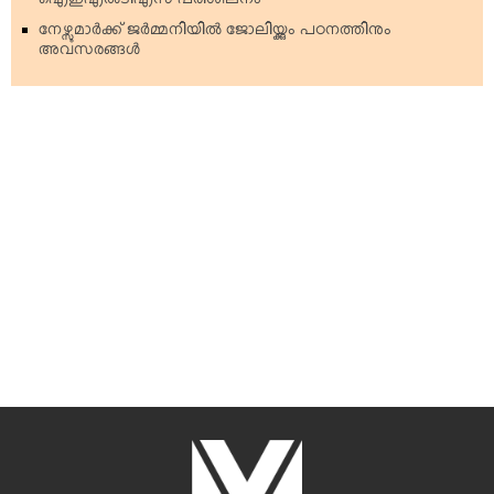
ഐഇഎല്‍ടിഎസ് പരിശീലനം
നേഴ്സുമാര്‍ക്ക് ജര്‍മ്മനിയില്‍ ജോലിയ്ക്കും പഠനത്തിനും
അവസരങ്ങള്‍