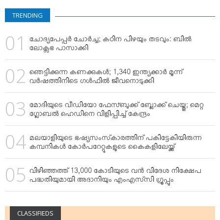
VIDEOS
TRENDING
YOUR SAY
COOKERY
ചോദ്യപേപ്പര്‍ ചോര്‍ച്ച; കഠിന പിഴയും തടവും: ബില്‍
KARSHAKAN
ലോക്സഭ പാസാക്കി
TOURS & TRAVEL
ഞെട്ടിക്കുന്ന കണക്കുകള്‍; 1,340 ഇന്ത്യക്കാര്‍ മൂന്ന്
GREETINGS
വര്‍ഷത്തിനിടെ ഗള്‍ഫില്‍ ജീവനൊടുക്കി
CLASSIFIEDS
മോദിയുടെ വീഡിയോ ഫേസ്ബുക്ക് ബ്ലോക്ക് ചെയ്തു; മെറ്റ
OBITUARY
ഗ്ലോബല്‍ ഹെഡിനെ വിളിപ്പിച്ച് കേന്ദ്രം
മലയാളിയുടെ ഭഷ്യസംസ്‌കാരത്തിന് പകിട്ടേകിയിരുന്ന
കമ്പനികള്‍ കോര്‍പറേറ്റുകളുടെ കൈകളിലേയ്ക്ക്
വിഴിഞ്ഞത്ത് 13,000 കോടിയുടെ വന്‍ വിദേശ നിക്ഷേപ
പദ്ധതിയുമായി അദാനിയും എംഎസ്‌സി ഗ്രൂപ്പും
CLASSIFIEDS