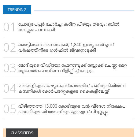
VIDEOS
TRENDING
YOUR SAY
COOKERY
ചോദ്യപേപ്പര്‍ ചോര്‍ച്ച; കഠിന പിഴയും തടവും: ബില്‍
KARSHAKAN
ലോക്സഭ പാസാക്കി
TOURS & TRAVEL
ഞെട്ടിക്കുന്ന കണക്കുകള്‍; 1,340 ഇന്ത്യക്കാര്‍ മൂന്ന്
GREETINGS
വര്‍ഷത്തിനിടെ ഗള്‍ഫില്‍ ജീവനൊടുക്കി
CLASSIFIEDS
മോദിയുടെ വീഡിയോ ഫേസ്ബുക്ക് ബ്ലോക്ക് ചെയ്തു; മെറ്റ
OBITUARY
ഗ്ലോബല്‍ ഹെഡിനെ വിളിപ്പിച്ച് കേന്ദ്രം
മലയാളിയുടെ ഭഷ്യസംസ്‌കാരത്തിന് പകിട്ടേകിയിരുന്ന
കമ്പനികള്‍ കോര്‍പറേറ്റുകളുടെ കൈകളിലേയ്ക്ക്
വിഴിഞ്ഞത്ത് 13,000 കോടിയുടെ വന്‍ വിദേശ നിക്ഷേപ
പദ്ധതിയുമായി അദാനിയും എംഎസ്‌സി ഗ്രൂപ്പും
CLASSIFIEDS