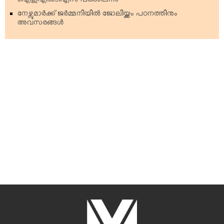
ഐഇഎല്‍ടിഎസ് പരിശീലനം
നേഴ്സുമാര്‍ക്ക് ജര്‍മ്മനിയില്‍ ജോലിയ്ക്കും പഠനത്തിനും
അവസരങ്ങള്‍