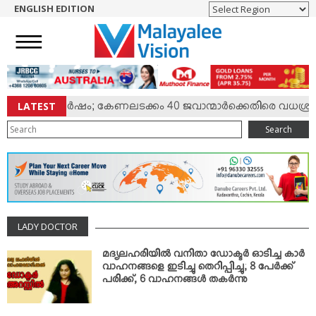
ENGLISH EDITION
HOME
NEWS
ENGLISH
NRI
LATEST
മ്മില്‍ സംഘര്‍ഷം; കേണലടക്കം 40 ജവാന്മാര്‍ക്കെതിരെ വധശ്രമ
ENTERTAINMENT
Search
MV SPECIAL
SPORTS
LIFESTYLE
TECH & AUTO
LADY DOCTOR
SOCIAL SPHERE
EDITORIAL
മദ്യലഹരിയില്‍ വനിതാ ഡോക്ടര്‍ ഓടിച്ച കാര്‍
വാഹനങ്ങളെ ഇടിച്ചു തെറിപ്പിച്ചു; 8 പേര്‍ക്ക്
ARTS & LITERATURE
പരിക്ക്, 6 വാഹനങ്ങള്‍ തകര്‍ന്നു
MAGAZINE