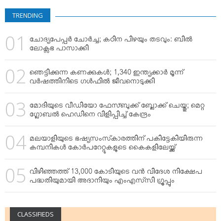
VIDEOS
TRENDING
YOUR SAY
COOKERY
ചോദ്യപേപ്പര്‍ ചോര്‍ച്ച; കഠിന പിഴയും തടവും: ബില്‍
KARSHAKAN
ലോക്സഭ പാസാക്കി
TOURS & TRAVEL
ഞെട്ടിക്കുന്ന കണക്കുകള്‍; 1,340 ഇന്ത്യക്കാര്‍ മൂന്ന്
GREETINGS
വര്‍ഷത്തിനിടെ ഗള്‍ഫില്‍ ജീവനൊടുക്കി
CLASSIFIEDS
മോദിയുടെ വീഡിയോ ഫേസ്ബുക്ക് ബ്ലോക്ക് ചെയ്തു; മെറ്റ
OBITUARY
ഗ്ലോബല്‍ ഹെഡിനെ വിളിപ്പിച്ച് കേന്ദ്രം
മലയാളിയുടെ ഭഷ്യസംസ്‌കാരത്തിന് പകിട്ടേകിയിരുന്ന
കമ്പനികള്‍ കോര്‍പറേറ്റുകളുടെ കൈകളിലേയ്ക്ക്
വിഴിഞ്ഞത്ത് 13,000 കോടിയുടെ വന്‍ വിദേശ നിക്ഷേപ
പദ്ധതിയുമായി അദാനിയും എംഎസ്‌സി ഗ്രൂപ്പും
CLASSIFIEDS