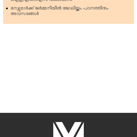
ഐഇഎല്‍ടിഎസ് പരിശീലനം
നേഴ്സുമാര്‍ക്ക് ജര്‍മ്മനിയില്‍ ജോലിയ്ക്കും പഠനത്തിനും
അവസരങ്ങള്‍