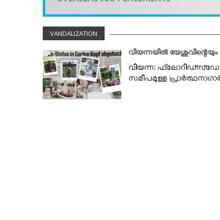
VIDEOS
YOUR SAY
VANDALIZATION
COOKERY
KARSHAKAN
വിയന്നയില്‍ യേശുവിന്റെയും
TOURS & TRAVEL
വിയന്ന: ഫ്‌ലോറിഡ്സ്ഡോര്‍ഫ
സമീപമുള്ള പ്രാര്‍ത്ഥനാഗാര
GREETINGS
CLASSIFIEDS
OBITUARY