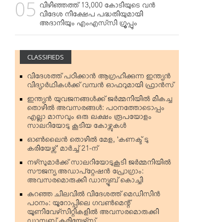
വിഴിഞ്ഞത്ത് 13,000 കോടിയുടെ വന്‍
വിദേശ നിക്ഷേപ പദ്ധതിയുമായി
അദാനിയും എംഎസ്‌സി ഗ്രൂപ്പും
CLASSIFIEDS
വിദേശത്ത് പഠിക്കാന്‍ ആഗ്രഹിക്കുന്ന ഇന്ത്യന്‍
വിദ്യാര്‍ഥികള്‍ക്ക് വമ്പന്‍ ഓഫറുമായി ഫ്രാന്‍സ്
ഇന്ത്യന്‍ യുവജനങ്ങള്‍ക്ക് ജര്‍മ്മനിയില്‍ മികച്ച
തൊഴില്‍ അവസരങ്ങള്‍: പഠനത്തോടൊപ്പം
എല്ലാ മാസവും ഒരു ലക്ഷം രൂപയോളം
സാലറിയോടു കൂടിയ കോഴ്സുകള്‍
ഓണ്‍ലൈന്‍ തൊഴില്‍ മേള, ‘കണക്ട് ടു
കരിയേഴ്സ്’ മാര്‍ച്ച് 21-ന്
നഴ്‌സുമാര്‍ക്ക് സാലറിയോടുകൂടി ജര്‍മ്മനിയില്‍
സൗജന്യ അഡാപ്റ്റേഷന്‍ പ്രോഗ്രാം:
അവസരമൊരുക്കി ഡാന്യൂബ് കൊച്ചി
കുറഞ്ഞ ചിലവില്‍ വിദേശത്ത് മെഡിസിന്‍
പഠനം: യൂറോപ്പിലെ ഗവണ്‍മെന്റ്
യൂണിവേഴ്‌സിറ്റികളില്‍ അവസരമൊരുക്കി